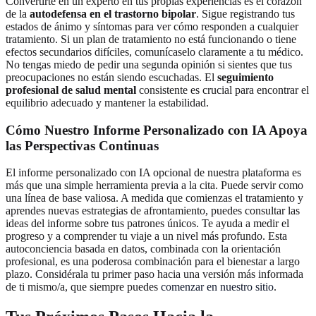
Convertirte en un experto en tus propias experiencias es el corazón
de la
autodefensa en el trastorno bipolar
. Sigue registrando tus
estados de ánimo y síntomas para ver cómo responden a cualquier
tratamiento. Si un plan de tratamiento no está funcionando o tiene
efectos secundarios difíciles, comunícaselo claramente a tu médico.
No tengas miedo de pedir una segunda opinión si sientes que tus
preocupaciones no están siendo escuchadas. El
seguimiento
profesional de salud mental
consistente es crucial para encontrar el
equilibrio adecuado y mantener la estabilidad.
Cómo Nuestro Informe Personalizado con IA Apoya
las Perspectivas Continuas
El informe personalizado con IA opcional de nuestra plataforma es
más que una simple herramienta previa a la cita. Puede servir como
una línea de base valiosa. A medida que comienzas el tratamiento y
aprendes nuevas estrategias de afrontamiento, puedes consultar las
ideas del informe sobre tus patrones únicos. Te ayuda a medir el
progreso y a comprender tu viaje a un nivel más profundo. Esta
autoconciencia basada en datos, combinada con la orientación
profesional, es una poderosa combinación para el bienestar a largo
plazo. Considérala tu primer paso hacia una versión más informada
de ti mismo/a, que siempre puedes
comenzar en nuestro sitio
.