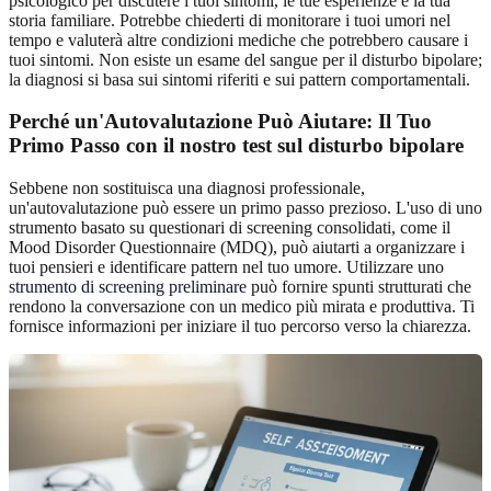
psicologico per discutere i tuoi sintomi, le tue esperienze e la tua
storia familiare. Potrebbe chiederti di monitorare i tuoi umori nel
tempo e valuterà altre condizioni mediche che potrebbero causare i
tuoi sintomi. Non esiste un esame del sangue per il disturbo bipolare;
la diagnosi si basa sui sintomi riferiti e sui pattern comportamentali.
Perché un'Autovalutazione Può Aiutare: Il Tuo
Primo Passo con il nostro test sul disturbo bipolare
Sebbene non sostituisca una diagnosi professionale,
un'autovalutazione può essere un primo passo prezioso. L'uso di uno
strumento basato su questionari di screening consolidati, come il
Mood Disorder Questionnaire (MDQ), può aiutarti a organizzare i
tuoi pensieri e identificare pattern nel tuo umore. Utilizzare uno
strumento di screening preliminare
può fornire spunti strutturati che
rendono la conversazione con un medico più mirata e produttiva. Ti
fornisce informazioni per iniziare il tuo percorso verso la chiarezza.