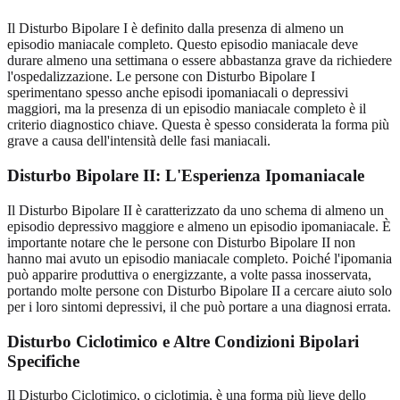
Il Disturbo Bipolare I è definito dalla presenza di almeno un
episodio maniacale completo. Questo episodio maniacale deve
durare almeno una settimana o essere abbastanza grave da richiedere
l'ospedalizzazione. Le persone con Disturbo Bipolare I
sperimentano spesso anche episodi ipomaniacali o depressivi
maggiori, ma la presenza di un episodio maniacale completo è il
criterio diagnostico chiave. Questa è spesso considerata la forma più
grave a causa dell'intensità delle fasi maniacali.
Disturbo Bipolare II: L'Esperienza Ipomaniacale
Il Disturbo Bipolare II è caratterizzato da uno schema di almeno un
episodio depressivo maggiore e almeno un episodio ipomaniacale. È
importante notare che le persone con Disturbo Bipolare II non
hanno mai avuto un episodio maniacale completo. Poiché l'ipomania
può apparire produttiva o energizzante, a volte passa inosservata,
portando molte persone con Disturbo Bipolare II a cercare aiuto solo
per i loro sintomi depressivi, il che può portare a una diagnosi errata.
Disturbo Ciclotimico e Altre Condizioni Bipolari
Specifiche
Il Disturbo Ciclotimico, o ciclotimia, è una forma più lieve dello