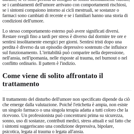
se i cambiamenti dell'umore arrivano con comportamenti rischiosi,
se i sintomi compaiono intorno ai cicli mestruali, se sostanze o
farmaci sono cambiati di recente e se i familiari hanno una storia di
condizioni dell'umore.
Lo stesso comportamento esterno può avere significati diversi.
Restare svegli fino a tardi per stress è diverso dal dormire tre ore e
sentirsi insolitamente energici per giorni. Sentirsi tristi dopo una
perdita è diverso da un episodio depressivo sostenuto che influisce
sul funzionamento. L'irritabilità può comparire nella depressione,
nell'ansia, nell'ipomania, nelle risposte al trauma, nel burnout o nel
conflitto ordinario. Il pattern è l'indizio.
Come viene di solito affrontato il
trattamento
Il trattamento del disturbo dell'umore non specificato dipende da ciò
che emerge dalla valutazione. Poiché l'etichetta è ampia, non esiste
un singolo farmaco o una singola terapia adatta a tutti coloro che la
ricevono. Un professionista può concentrarsi prima su sicurezza,
sonno, uso di sostanze, contributi medici, stress attuali e sul fatto che
i sintomi suggeriscano una condizione depressiva, bipolare,
psicotica, legata al trauma o legata all'ansia.