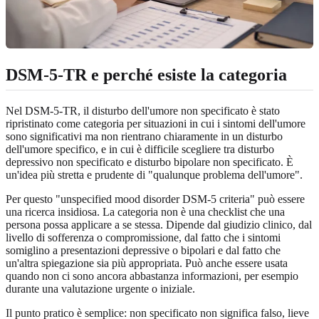
DSM-5-TR e perché esiste la categoria
Nel DSM-5-TR, il disturbo dell'umore non specificato è stato
ripristinato come categoria per situazioni in cui i sintomi dell'umore
sono significativi ma non rientrano chiaramente in un disturbo
dell'umore specifico, e in cui è difficile scegliere tra disturbo
depressivo non specificato e disturbo bipolare non specificato. È
un'idea più stretta e prudente di "qualunque problema dell'umore".
Per questo "unspecified mood disorder DSM-5 criteria" può essere
una ricerca insidiosa. La categoria non è una checklist che una
persona possa applicare a se stessa. Dipende dal giudizio clinico, dal
livello di sofferenza o compromissione, dal fatto che i sintomi
somiglino a presentazioni depressive o bipolari e dal fatto che
un'altra spiegazione sia più appropriata. Può anche essere usata
quando non ci sono ancora abbastanza informazioni, per esempio
durante una valutazione urgente o iniziale.
Il punto pratico è semplice: non specificato non significa falso, lieve