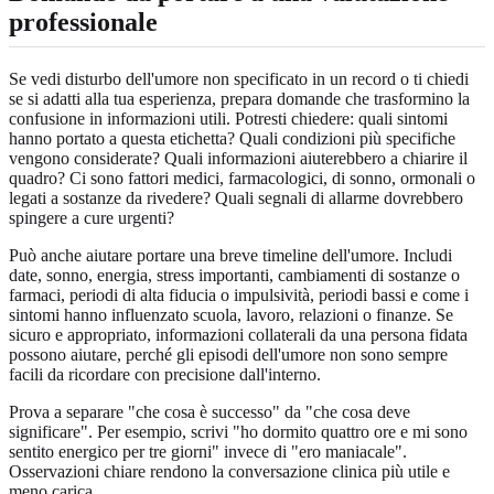
professionale
Se vedi disturbo dell'umore non specificato in un record o ti chiedi
se si adatti alla tua esperienza, prepara domande che trasformino la
confusione in informazioni utili. Potresti chiedere: quali sintomi
hanno portato a questa etichetta? Quali condizioni più specifiche
vengono considerate? Quali informazioni aiuterebbero a chiarire il
quadro? Ci sono fattori medici, farmacologici, di sonno, ormonali o
legati a sostanze da rivedere? Quali segnali di allarme dovrebbero
spingere a cure urgenti?
Può anche aiutare portare una breve timeline dell'umore. Includi
date, sonno, energia, stress importanti, cambiamenti di sostanze o
farmaci, periodi di alta fiducia o impulsività, periodi bassi e come i
sintomi hanno influenzato scuola, lavoro, relazioni o finanze. Se
sicuro e appropriato, informazioni collaterali da una persona fidata
possono aiutare, perché gli episodi dell'umore non sono sempre
facili da ricordare con precisione dall'interno.
Prova a separare "che cosa è successo" da "che cosa deve
significare". Per esempio, scrivi "ho dormito quattro ore e mi sono
sentito energico per tre giorni" invece di "ero maniacale".
Osservazioni chiare rendono la conversazione clinica più utile e
meno carica.