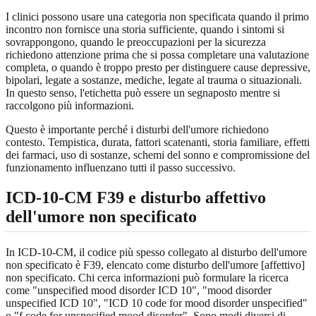
I clinici possono usare una categoria non specificata quando il primo
incontro non fornisce una storia sufficiente, quando i sintomi si
sovrappongono, quando le preoccupazioni per la sicurezza
richiedono attenzione prima che si possa completare una valutazione
completa, o quando è troppo presto per distinguere cause depressive,
bipolari, legate a sostanze, mediche, legate al trauma o situazionali.
In questo senso, l'etichetta può essere un segnaposto mentre si
raccolgono più informazioni.
Questo è importante perché i disturbi dell'umore richiedono
contesto. Tempistica, durata, fattori scatenanti, storia familiare, effetti
dei farmaci, uso di sostanze, schemi del sonno e compromissione del
funzionamento influenzano tutti il passo successivo.
ICD-10-CM F39 e disturbo affettivo
dell'umore non specificato
In ICD-10-CM, il codice più spesso collegato al disturbo dell'umore
non specificato è F39, elencato come disturbo dell'umore [affettivo]
non specificato. Chi cerca informazioni può formulare la ricerca
come "unspecified mood disorder ICD 10", "mood disorder
unspecified ICD 10", "ICD 10 code for mood disorder unspecified"
o "f code for unspecified mood disorder". Sono modi diversi di