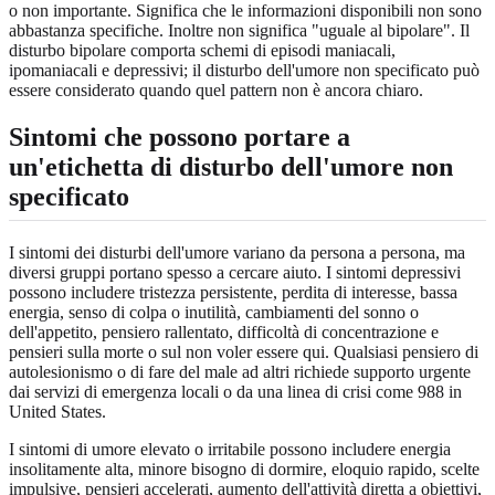
o non importante. Significa che le informazioni disponibili non sono
abbastanza specifiche. Inoltre non significa "uguale al bipolare". Il
disturbo bipolare comporta schemi di episodi maniacali,
ipomaniacali e depressivi; il disturbo dell'umore non specificato può
essere considerato quando quel pattern non è ancora chiaro.
Sintomi che possono portare a
un'etichetta di disturbo dell'umore non
specificato
I sintomi dei disturbi dell'umore variano da persona a persona, ma
diversi gruppi portano spesso a cercare aiuto. I sintomi depressivi
possono includere tristezza persistente, perdita di interesse, bassa
energia, senso di colpa o inutilità, cambiamenti del sonno o
dell'appetito, pensiero rallentato, difficoltà di concentrazione e
pensieri sulla morte o sul non voler essere qui. Qualsiasi pensiero di
autolesionismo o di fare del male ad altri richiede supporto urgente
dai servizi di emergenza locali o da una linea di crisi come 988 in
United States.
I sintomi di umore elevato o irritabile possono includere energia
insolitamente alta, minore bisogno di dormire, eloquio rapido, scelte
impulsive, pensieri accelerati, aumento dell'attività diretta a obiettivi,