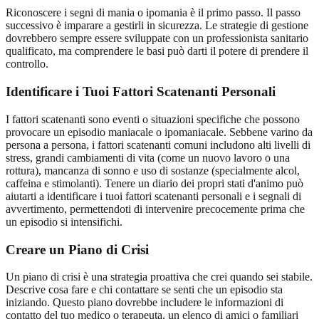
Riconoscere i segni di mania o ipomania è il primo passo. Il passo
successivo è imparare a gestirli in sicurezza. Le strategie di gestione
dovrebbero sempre essere sviluppate con un professionista sanitario
qualificato, ma comprendere le basi può darti il potere di prendere il
controllo.
Identificare i Tuoi Fattori Scatenanti Personali
I fattori scatenanti sono eventi o situazioni specifiche che possono
provocare un episodio maniacale o ipomaniacale. Sebbene varino da
persona a persona, i fattori scatenanti comuni includono alti livelli di
stress, grandi cambiamenti di vita (come un nuovo lavoro o una
rottura), mancanza di sonno e uso di sostanze (specialmente alcol,
caffeina e stimolanti). Tenere un diario dei propri stati d'animo può
aiutarti a identificare i tuoi fattori scatenanti personali e i segnali di
avvertimento, permettendoti di intervenire precocemente prima che
un episodio si intensifichi.
Creare un Piano di Crisi
Un piano di crisi è una strategia proattiva che crei quando sei stabile.
Descrive cosa fare e chi contattare se senti che un episodio sta
iniziando. Questo piano dovrebbe includere le informazioni di
contatto del tuo medico o terapeuta, un elenco di amici o familiari