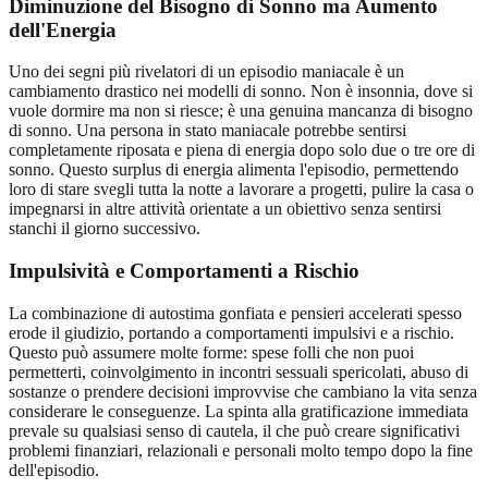
Diminuzione del Bisogno di Sonno ma Aumento
dell'Energia
Uno dei segni più rivelatori di un episodio maniacale è un
cambiamento drastico nei modelli di sonno. Non è insonnia, dove si
vuole dormire ma non si riesce; è una genuina mancanza di bisogno
di sonno. Una persona in stato maniacale potrebbe sentirsi
completamente riposata e piena di energia dopo solo due o tre ore di
sonno. Questo surplus di energia alimenta l'episodio, permettendo
loro di stare svegli tutta la notte a lavorare a progetti, pulire la casa o
impegnarsi in altre attività orientate a un obiettivo senza sentirsi
stanchi il giorno successivo.
Impulsività e Comportamenti a Rischio
La combinazione di autostima gonfiata e pensieri accelerati spesso
erode il giudizio, portando a comportamenti impulsivi e a rischio.
Questo può assumere molte forme: spese folli che non puoi
permetterti, coinvolgimento in incontri sessuali spericolati, abuso di
sostanze o prendere decisioni improvvise che cambiano la vita senza
considerare le conseguenze. La spinta alla gratificazione immediata
prevale su qualsiasi senso di cautela, il che può creare significativi
problemi finanziari, relazionali e personali molto tempo dopo la fine
dell'episodio.