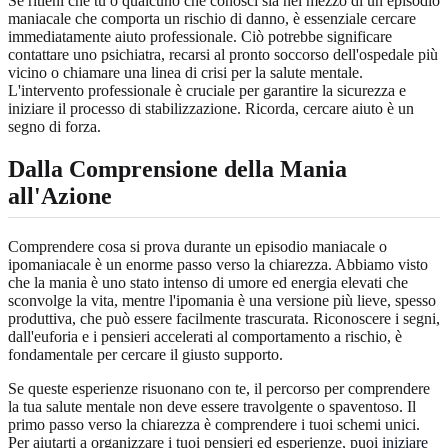
Se ritieni che tu o qualcuno che conosci sia nel mezzo di un episodio
maniacale che comporta un rischio di danno, è essenziale cercare
immediatamente aiuto professionale. Ciò potrebbe significare
contattare uno psichiatra, recarsi al pronto soccorso dell'ospedale più
vicino o chiamare una linea di crisi per la salute mentale.
L'intervento professionale è cruciale per garantire la sicurezza e
iniziare il processo di stabilizzazione. Ricorda, cercare aiuto è un
segno di forza.
Dalla Comprensione della Mania
all'Azione
Comprendere cosa si prova durante un episodio maniacale o
ipomaniacale è un enorme passo verso la chiarezza. Abbiamo visto
che la mania è uno stato intenso di umore ed energia elevati che
sconvolge la vita, mentre l'ipomania è una versione più lieve, spesso
produttiva, che può essere facilmente trascurata. Riconoscere i segni,
dall'euforia e i pensieri accelerati al comportamento a rischio, è
fondamentale per cercare il giusto supporto.
Se queste esperienze risuonano con te, il percorso per comprendere
la tua salute mentale non deve essere travolgente o spaventoso. Il
primo passo verso la chiarezza è comprendere i tuoi schemi unici.
Per aiutarti a organizzare i tuoi pensieri ed esperienze, puoi
iniziare