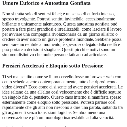
Umore Euforico e Autostima Gonfiata
Non si tratta solo di sentirsi felici; è un senso di euforia intenso,
spesso travolgente. Potresti sentirti invincibile, eccezionalmente
brillante o unicamente talentuoso. Questa autostima gonfiata può
portare a fare piani grandiosi e irrealizzabili, come lasciare il lavoro
per avviare una compagnia rivoluzionaria da un giorno all'altro o
credere di aver risolto un grave problema mondiale. Sebbene possa
sembrare incredibile al momento, è spesso scollegato dalla realtà e
può portare a decisioni sbagliate. Questi picchi emotivi sono un
sintomo distintivo che molte persone faticano ad articolare.
Pensieri Accelerati e Eloquio sotto Pressione
Ti sei mai sentito come se il tuo cervello fosse un browser web con
cento schede aperte contemporaneamente, tutte che riproducono
video diversi? Ecco come ci si sente ad avere pensieri accelerati. Le
idee saltano da una all'altra così velocemente che è difficile seguire
un singolo filo di pensiero. Questo caos interno si manifesta spesso
esternamente come eloquio sotto pressione. Potresti parlare così
rapidamente che gli altri non riescono a dire una parola, saltando tra
gli argomenti senza transizioni logiche. Sembra meno una
conversazione e più un monologo inarrestabile ad alta velocità.