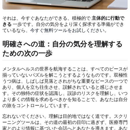
それは、今すぐあなたができる、積極的で
主体的に行動で
きる
一歩です。自分の気分をより深く探求する準備ができ
ているなら、
今すぐ無料ツールをお試しください
。
明確さへの道：自分の気分を理解する
ための次の一歩
メンタルヘルスの世界を航海することは、すべてのピースが
揃っていないパズルを解こうとするようなものです。双極性
うつ病は、しばしば見落とされがちな重要なピースの一つで
あり、個人を立ち往生させ、誤解されていると感じさせま
す。その独特の症状を認識し、誤診のリスクを理解し、いつ
より多くの情報を求めるべきかを知ることで、あなたは自分
の旅をコントロールしています。
忘れないでください、理解は目的地ではなく道です。スクリ
ーニングツールは、その道の最初の目印に過ぎず、医療専門
家とのより情報に基づいた会話へとあなたを導きます。あな