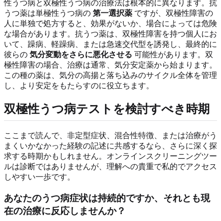
性うつ病と双極性うつ病の治療法は根本的に異なります。抗
うつ薬は単極性うつ病の
第一選択薬
ですが、双極性障害の
人に単独で処方すると、効果がないか、場合によっては危険
な場合があります。抗うつ薬は、双極性障害を持つ個人にお
いて、躁病、軽躁病、または急速交代型を誘発し、最終的に
彼らの
気分変動をさらに悪化させる
可能性があります。双
極性障害の場合、治療は通常、気分安定薬から始まります。
この種の薬は、気分の高揚と落ち込みのサイクル全体を管理
し、より安定をもたらすのに役立ちます。
双極性うつ病テストを検討すべき時期
ここまで読んで、非定型症状、混合性特徴、または治療がう
まくいかなかった経験の記述に共感するなら、さらに深く探
求する時期かもしれません。オンラインスクリーニングツー
ルは診断ではありませんが、理解への貴重で私的でアクセス
しやすい一歩です。
あなたのうつ病症状は持続的ですか、それとも現
在の治療に反応しませんか？