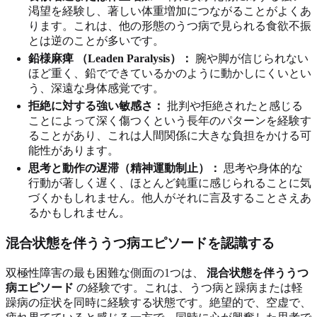
渇望を経験し、著しい体重増加につながることがよくあ
ります。これは、他の形態のうつ病で見られる食欲不振
とは逆のことが多いです。
鉛様麻痺 （Leaden Paralysis）：
腕や脚が信じられない
ほど重く、鉛でできているかのように動かしにくいとい
う、深遠な身体感覚です。
拒絶に対する強い敏感さ：
批判や拒絶されたと感じる
ことによって深く傷つくという長年のパターンを経験す
ることがあり、これは人間関係に大きな負担をかける可
能性があります。
思考と動作の遅滞（精神運動制止）：
思考や身体的な
行動が著しく遅く、ほとんど鈍重に感じられることに気
づくかもしれません。他人がそれに言及することさえあ
るかもしれません。
混合状態を伴ううつ病エピソードを認識する
双極性障害の最も困難な側面の1つは、
混合状態を伴ううつ
病エピソード
の経験です。これは、うつ病と躁病または軽
躁病の症状を同時に経験する状態です。絶望的で、空虚で、