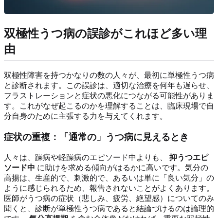
双極性うつ病の誤診がこれほど多い理
由
双極性障害を持つかなりの数の人々が、最初に単極性うつ病
と診断されます。この誤診は、適切な治療を何年も遅らせ、
フラストレーションと症状の悪化につながる可能性がありま
す。これがなぜ起こるのかを理解することは、臨床現場で自
分自身のために主張する力を与えてくれます。
症状の重複：「通常の」うつ病に見えるとき
人々は、躁病や軽躁病のエピソード中よりも、
抑うつエピ
ソード中
に助けを求める傾向がはるかに高いです。気分の
高揚は、生産的で、刺激的で、あるいは単に「良い気分」の
ように感じられるため、報告されないことがよくあります。
医師がうつ病の症状（悲しみ、疲労、絶望感）についてのみ
聞くと、診断が単極性うつ病であると結論づけるのは論理的