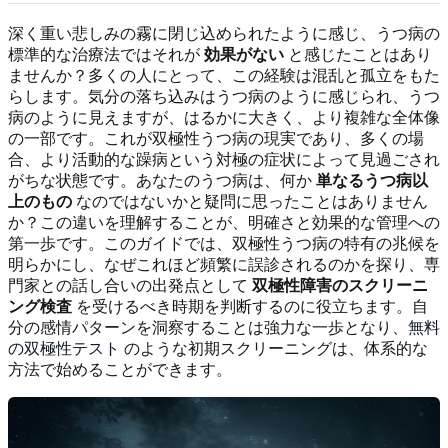
深く重い悲しみの霧に閉じ込められたように感じ、うつ病の
標準的な治療法ではそれが
効果がない
と感じたことはあり
ませんか？多くの人にとって、この経験は混乱と孤立をもた
らします。気分の落ち込みはうつ病のように感じられ、うつ
病のように見えますが、はるかに大きく、より複雑な全体像
の一部です。これが双極性うつ病の現実であり、多くの場
合、より活動的な躁病という対極の症状によって見過ごされ
がちな状態です。あなたのうつ病は、何か
単なるうつ病以
上のもの
なのではないかと疑問に思ったことはありません
か？この違いを理解することが、明確さと効果的な管理への
第一歩です。このガイドでは、双極性うつ病の特有の兆候を
明らかにし、なぜこれほど頻繁に誤診されるのかを探り、専
門家との話し合いの出発点として
双極性障害のスクリーニ
ング検査
を受けるべき時期を判断するのに役立ちます。自
分の感情パターンを洞察することは強力な一歩となり、
無料
の双極性テスト
のような初期スクリーニングは、体系的な
方法で始めることができます。