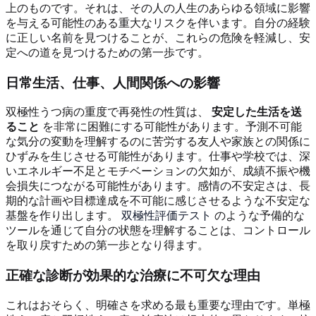
上のものです。それは、その人の人生のあらゆる領域に影響
を与える可能性のある重大なリスクを伴います。自分の経験
に正しい名前を見つけることが、これらの危険を軽減し、安
定への道を見つけるための第一歩です。
日常生活、仕事、人間関係への影響
双極性うつ病の重度で再発性の性質は、
安定した生活を送
ること
を非常に困難にする可能性があります。予測不可能
な気分の変動を理解するのに苦労する友人や家族との関係に
ひずみを生じさせる可能性があります。仕事や学校では、深
いエネルギー不足とモチベーションの欠如が、成績不振や機
会損失につながる可能性があります。感情の不安定さは、長
期的な計画や目標達成を不可能に感じさせるような不安定な
基盤を作り出します。
双極性評価テスト
のような予備的な
ツールを通じて自分の状態を理解することは、コントロール
を取り戻すための第一歩となり得ます。
正確な診断が効果的な治療に不可欠な理由
これはおそらく、明確さを求める最も重要な理由です。単極