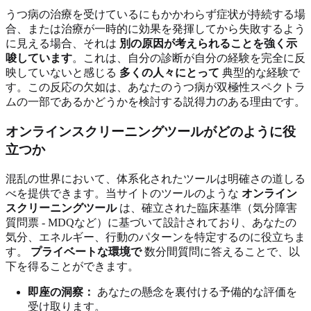
うつ病の治療を受けているにもかかわらず症状が持続する場
合、または治療が一時的に効果を発揮してから失敗するよう
に見える場合、それは
別の原因が考えられることを強く示
唆しています
。これは、自分の診断が自分の経験を完全に反
映していないと感じる
多くの人々にとって
典型的な経験で
す。この反応の欠如は、あなたのうつ病が双極性スペクトラ
ムの一部であるかどうかを検討する説得力のある理由です。
オンラインスクリーニングツールがどのように役
立つか
混乱の世界において、体系化されたツールは明確さの道しる
べを提供できます。当サイトのツールのような
オンライン
スクリーニングツール
は、確立された臨床基準（気分障害
質問票 - MDQなど）に基づいて設計されており、あなたの
気分、エネルギー、行動のパターンを特定するのに役立ちま
す。
プライベートな環境で
数分間質問に答えることで、以
下を得ることができます。
即座の洞察：
あなたの懸念を裏付ける予備的な評価を
受け取ります。