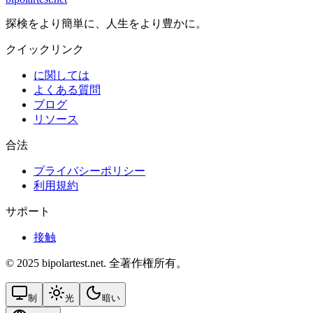
探検をより簡単に、人生をより豊かに。
クイックリンク
に関しては
よくある質問
ブログ
リソース
合法
プライバシーポリシー
利用規約
サポート
接触
© 2025 bipolartest.net. 全著作権所有。
制
光
暗い