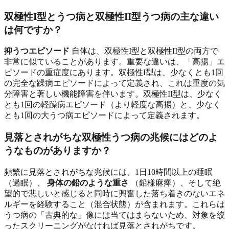
双極性I型とうつ病と双極性II型うつ病の主な違い
は何ですか？
抑うつエピソード
自体は、双極性I型と双極性II型の両方で
非常に似ていることがあります。重要な違いは、「高揚」エ
ピソードの重症度にあります。双極性I型は、少なくとも1回
の完全な躁病エピソードによって定義され、これは重度の気
分障害と著しい機能障害を伴います。双極性II型は、少なく
とも1回の軽躁病エピソード（より軽度な高揚）と、少なく
とも1回の大うつ病エピソードによって定義されます。
見落とされがちな双極性うつ病の兆候にはどのよ
うなものがありますか？
頻繁に見落とされがちな兆候には、1日10時間以上の睡眠
（過眠）、
身体の鉛のような重さ
（鉛様麻痺）、そして絶
望的で悲しいと感じると同時に興奮した落ち着きのないエネ
ルギーを経験すること（混合状態）が含まれます。これらは
うつ病の「古典的な」像には当てはまらないため、対象を絞
ったスクリーニングがなければ見落とされがちです。