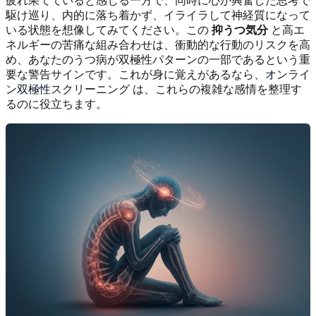
疲れ果てていると感じる一方で、同時に心が興奮した思考で
駆け巡り、内的に落ち着かず、イライラして神経質になって
いる状態を想像してみてください。この
抑うつ気分
と高エ
ネルギーの苦痛な組み合わせは、衝動的な行動のリスクを高
め、あなたのうつ病が双極性パターンの一部であるという重
要な警告サインです。これが身に覚えがあるなら、
オンライ
ン双極性スクリーニング
は、これらの複雑な感情を整理す
るのに役立ちます。