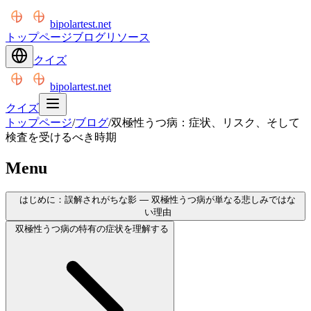
bipolartest.net
トップページ
ブログ
リソース
クイズ
bipolartest.net
クイズ
トップページ
/
ブログ
/
双極性うつ病：症状、リスク、そして
検査を受けるべき時期
Menu
はじめに：誤解されがちな影 — 双極性うつ病が単なる悲しみではな
い理由
双極性うつ病の特有の症状を理解する