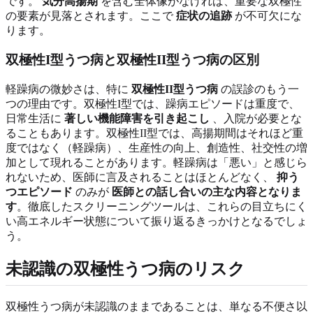
です。
気分高揚期
を含む全体像がなければ、重要な双極性
の要素が見落とされます。ここで
症状の追跡
が不可欠にな
ります。
双極性I型うつ病と双極性II型うつ病の区別
軽躁病の微妙さは、特に
双極性II型うつ病
の誤診のもう一
つの理由です。双極性I型では、躁病エピソードは重度で、
日常生活に
著しい機能障害を引き起こし
、入院が必要とな
ることもあります。双極性II型では、高揚期間はそれほど重
度ではなく（軽躁病）、生産性の向上、創造性、社交性の増
加として現れることがあります。軽躁病は「悪い」と感じら
れないため、医師に言及されることはほとんどなく、
抑う
つエピソード
のみが
医師との話し合いの主な内容となりま
す
。徹底したスクリーニングツールは、これらの目立ちにく
い高エネルギー状態について振り返るきっかけとなるでしょ
う。
未認識の双極性うつ病のリスク
双極性うつ病が未認識のままであることは、単なる不便さ以