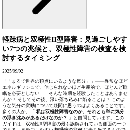
軽躁病と双極性II型障害：見過ごしやす
い7つの兆候と、双極性障害の検査を検
討するタイミング
2025/09/02
「「まるで世界の頂点にいるような気分」」――異常なほど
エネルギッシュで、信じられないほど生産的で、ほとんど睡
眠を必要としない――そんな時期を経験したことはありませ
んか？ そしてその後、深い落ち込みに陥ることは？ このよ
うな気分の変動について疑問に思うのはよくあることです。
多くの人が、「
私は双極性障害なのか、それとも単に気分
の浮き沈みがあるだけなのか？
」と自問しています。この
ガイドは、双極性II型障害の最も誤解されている側面の一つ
である、見過ごしやすい
軽躁病の兆候
に光を当てるもので