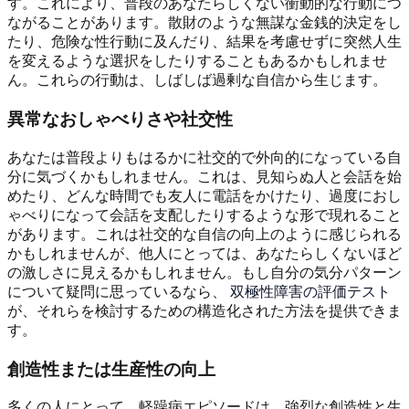
す。これにより、普段のあなたらしくない衝動的な行動につ
ながることがあります。散財のような無謀な金銭的決定をし
たり、危険な性行動に及んだり、結果を考慮せずに突然人生
を変えるような選択をしたりすることもあるかもしれませ
ん。これらの行動は、しばしば過剰な自信から生じます。
異常なおしゃべりさや社交性
あなたは普段よりもはるかに社交的で外向的になっている自
分に気づくかもしれません。これは、見知らぬ人と会話を始
めたり、どんな時間でも友人に電話をかけたり、過度におし
ゃべりになって会話を支配したりするような形で現れること
があります。これは社交的な自信の向上のように感じられる
かもしれませんが、他人にとっては、あなたらしくないほど
の激しさに見えるかもしれません。もし自分の気分パターン
について疑問に思っているなら、
双極性障害の評価テスト
が、それらを検討するための構造化された方法を提供できま
す。
創造性または生産性の向上
多くの人にとって、軽躁病エピソードは、強烈な創造性と生