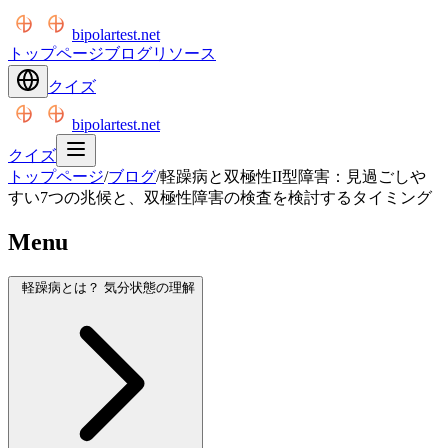
bipolartest.net
トップページ
ブログ
リソース
クイズ
bipolartest.net
クイズ
トップページ
/
ブログ
/
軽躁病と双極性II型障害：見過ごしや
すい7つの兆候と、双極性障害の検査を検討するタイミング
Menu
軽躁病とは？ 気分状態の理解