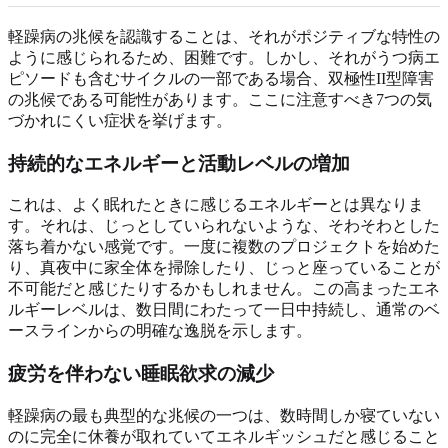
軽躁病の兆候を認識することは、それがポジティブな特性の
ように感じられるため、困難です。しかし、それがうつ病エ
ピソードも含むサイクルの一部である場合、双極性II型障害
の兆候である可能性があります。ここに注意すべき7つの気
づかれにくい症状を挙げます。
持続的なエネルギーと活動レベルの増加
これは、よく眠れたときに感じるエネルギーとは異なりま
す。それは、じっとしていられないような、そわそわとした
落ち着かない感覚です。一度に複数のプロジェクトを始めた
り、真夜中に家全体を掃除したり、じっと座っていることが
不可能だと感じたりするかもしれません。この高まったエネ
ルギーレベルは、数日間にわたって一日中持続し、通常のベ
ースラインからの明確な逸脱を示します。
疲労を伴わない睡眠欲求の減少
軽躁病の最も典型的な兆候の一つは、数時間しか寝ていない
のに完全に休養が取れていてエネルギッシュだと感じること