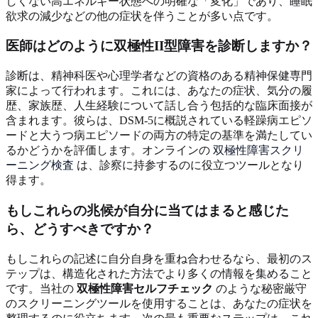
しくない高エネルギー状態への明確な「変化」であり、睡眠
欲求の減少などの他の症状を伴うことが多い点です。
医師はどのように双極性II型障害を診断しますか？
診断は、精神科医や心理学者などの資格のある精神保健専門
家によって行われます。これには、あなたの症状、気分の履
歴、家族歴、人生経験について話し合う包括的な臨床面接が
含まれます。彼らは、DSM-5に概説されている軽躁病エピソ
ードと大うつ病エピソードの両方の特定の基準を満たしてい
るかどうかを評価します。オンラインの
双極性障害スクリ
ーニング検査
は、診察に持参するのに役立つツールとなり
得ます。
もしこれらの兆候が自分に当てはまると感じた
ら、どうすべきですか？
もしこれらの記述に自分自身を重ね合わせるなら、最初のス
テップは、構造化された方法でより多くの情報を集めること
です。当社の
双極性障害セルフチェック
のような秘密厳守
のスクリーニングツールを使用することは、あなたの症状を