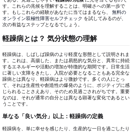
す。これらの兆候を理解することは、明確さへの第一歩で
す。もしこれらの経験があなたに当てはまるなら、
無料の
オンライン双極性障害セルフチェック
を試してみるのが、
次の有益なステップとなるでしょう。
軽躁病とは？ 気分状態の理解
軽躁病は、しばしば躁病のより軽度な形態として説明されま
す。これは、高揚した、または易怒的な気分と、異常に持続
するエネルギーや活動の増加が特徴的な期間です。日常生活
に著しい支障をきたし、入院が必要となることもある完全な
躁病とは異なり、軽躁病はより微妙です。多くの人にとっ
て、それは生産性や創造性の爆発のように、ポジティブに感
じられることさえあり、そのため見過ごされがちです。重要
なのは、それが通常の自分とは異なる顕著な変化であるとい
うことです。
単なる「良い気分」以上：軽躁病の定義
軽躁病を、単に幸せを感じたり、生産的な一日を過ごしたり