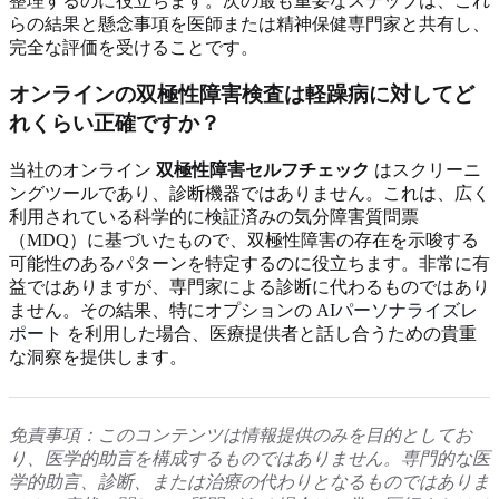
整理するのに役立ちます。次の最も重要なステップは、これ
らの結果と懸念事項を医師または精神保健専門家と共有し、
完全な評価を受けることです。
オンラインの双極性障害検査は軽躁病に対してど
れくらい正確ですか？
当社のオンライン
双極性障害セルフチェック
はスクリーニ
ングツールであり、診断機器ではありません。これは、広く
利用されている科学的に検証済みの気分障害質問票
（MDQ）に基づいたもので、双極性障害の存在を示唆する
可能性のあるパターンを特定するのに役立ちます。非常に有
益ではありますが、専門家による診断に代わるものではあり
ません。その結果、特にオプションの
AIパーソナライズレ
ポート
を利用した場合、医療提供者と話し合うための貴重
な洞察を提供します。
免責事項：このコンテンツは情報提供のみを目的としてお
り、医学的助言を構成するものではありません。専門的な医
学的助言、診断、または治療の代わりとなるものではありま