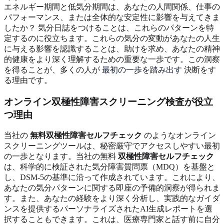
エネルギー期間と低気分期間は、あなたの人間関係、仕事の
パフォーマンス、または全体的な安定性に影響を与えてきま
したか？ 気分日誌をつけることは、これらのパターンを特
定するのに役立ちます。これらの気分の変動があなたの人生
に与える影響を認識することは、助けを求め、あなたの精神
的健康をより深く理解するための重要な一歩です。この洞察
を得ることが、多くの人が
最初の一歩を踏み出す
決断をす
る理由です。
オンライン双極性障害スクリーニング検査が役立
つ理由
当社の
無料双極性障害セルフチェック
のようなオンライン
スクリーニングツールは、秘密厳守でアクセスしやすい最初
の一歩となります。当社の無料
双極性障害セルフチェック
は、科学的に検証された気分障害質問票（MDQ）を基盤と
し、DSM-5の基準に沿って作成されています。これにより、
あなたの気分パターンに関する即座の予備的洞察が得られま
す。また、あなたの経験をより深く分析し、実践的なガイダ
ンスを提供するパーソナライズされたAI生成レポートを選
択することもできます。これは、医療専門家と話す前に自分