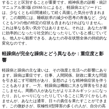
することと区別することが重要です。精神疾患の診断・統計
マニュアル第5版 (DSM-5) によると、軽躁病エピソードに
は、少なくとも4日間連続して続く高揚した気分が含まれま
す。この期間には、睡眠欲求の減少や思考の奔逸など、少な
くとも3つの他の特定の症状も含まれなければなりません。
これは単なる良い気分ではありません。それは、あなたが単
に効率的になったり社交的になったりしていると感じていて
も、他人から観察できる、あなたの存在状態全体の持続的な
変化なのです。
軽躁病が完全な躁病とどう異なるか：重症度と影
響
軽躁病と躁病の主な違いは、その強度と生活への影響にあり
ます。躁病は重症です。仕事、人間関係、財政に重大な問題
を引き起こす可能性があり、妄想のような精神病症状を伴う
こともあります。一方、軽躁病は機能に大きな障害を引き起
こしません。周囲の人があなたがよりエネルギッシュになっ
たり、おしゃべりになったりしていることに気づくかもしれ
ませんが、あなたは通常、日々の責任を果たすことができま
す。この微妙さが、双極性II型障害の多くの人が、自分の高