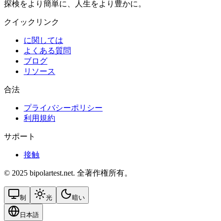
探検をより簡単に、人生をより豊かに。
クイックリンク
に関しては
よくある質問
ブログ
リソース
合法
プライバシーポリシー
利用規約
サポート
接触
© 2025 bipolartest.net. 全著作権所有。
制
光
暗い
日本語