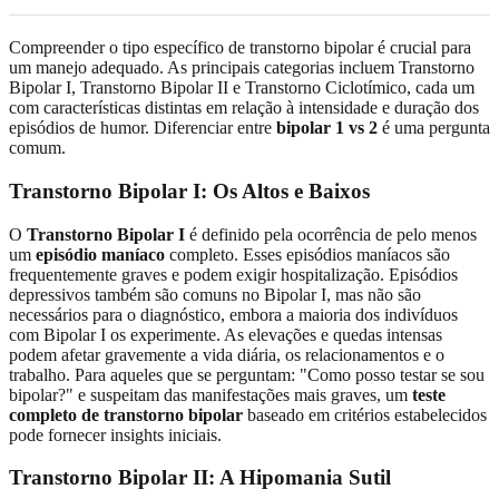
Compreender o tipo específico de transtorno bipolar é crucial para
um manejo adequado. As principais categorias incluem Transtorno
Bipolar I, Transtorno Bipolar II e Transtorno Ciclotímico, cada um
com características distintas em relação à intensidade e duração dos
episódios de humor. Diferenciar entre
bipolar 1 vs 2
é uma pergunta
comum.
Transtorno Bipolar I: Os Altos e Baixos
O
Transtorno Bipolar I
é definido pela ocorrência de pelo menos
um
episódio maníaco
completo. Esses episódios maníacos são
frequentemente graves e podem exigir hospitalização. Episódios
depressivos também são comuns no Bipolar I, mas não são
necessários para o diagnóstico, embora a maioria dos indivíduos
com Bipolar I os experimente. As elevações e quedas intensas
podem afetar gravemente a vida diária, os relacionamentos e o
trabalho. Para aqueles que se perguntam: "Como posso testar se sou
bipolar?" e suspeitam das manifestações mais graves, um
teste
completo de transtorno bipolar
baseado em critérios estabelecidos
pode fornecer insights iniciais.
Transtorno Bipolar II: A Hipomania Sutil