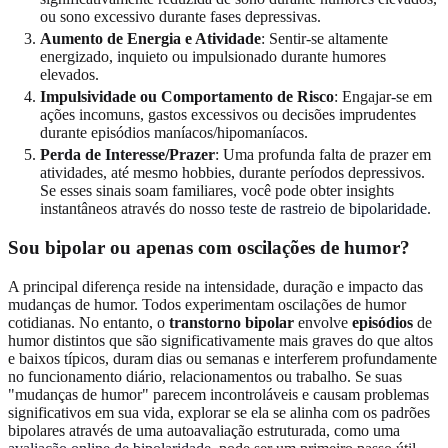
ou sono excessivo durante fases depressivas.
Aumento de Energia e Atividade
: Sentir-se altamente
energizado, inquieto ou impulsionado durante humores
elevados.
Impulsividade ou Comportamento de Risco
: Engajar-se em
ações incomuns, gastos excessivos ou decisões imprudentes
durante episódios maníacos/hipomaníacos.
Perda de Interesse/Prazer
: Uma profunda falta de prazer em
atividades, até mesmo hobbies, durante períodos depressivos.
Se esses sinais soam familiares, você pode obter insights
instantâneos através do nosso
teste de rastreio de bipolaridade
.
Sou bipolar ou apenas com oscilações de humor?
A principal diferença reside na intensidade, duração e impacto das
mudanças de humor. Todos experimentam oscilações de humor
cotidianas. No entanto, o
transtorno bipolar
envolve
episódios
de
humor distintos que são significativamente mais graves do que altos
e baixos típicos, duram dias ou semanas e interferem profundamente
no funcionamento diário, relacionamentos ou trabalho. Se suas
"mudanças de humor" parecem incontroláveis e causam problemas
significativos em sua vida, explorar se ela se alinha com os padrões
bipolares através de uma autoavaliação estruturada, como uma