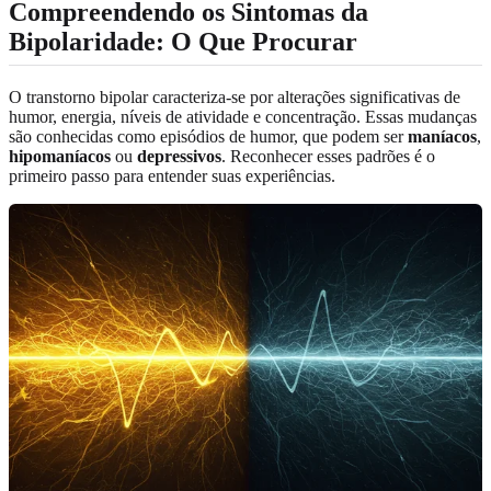
Compreendendo os Sintomas da
Bipolaridade: O Que Procurar
O transtorno bipolar caracteriza-se por alterações significativas de
humor, energia, níveis de atividade e concentração. Essas mudanças
são conhecidas como episódios de humor, que podem ser
maníacos
,
hipomaníacos
ou
depressivos
. Reconhecer esses padrões é o
primeiro passo para entender suas experiências.