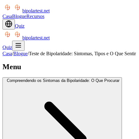
bipolartest.net
Casa
Blogue
Recursos
Quiz
bipolartest.net
Quiz
Casa
/
Blogue
/
Teste de Bipolaridade: Sintomas, Tipos e O Que Sentir
Menu
Compreendendo os Sintomas da Bipolaridade: O Que Procurar