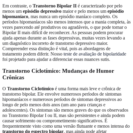
Em contraste, o
Transtorno Bipolar II
é caracterizado por pelo
menos um
episódio depressivo
maior e pelo menos um
episódio
hipomaníaco
, mas nunca um episódio maníaco completo. Os
períodos hipomaníacos são menos intensos que a mania completa, às
vezes parecendo até produtivos ou agradáveis, o que pode tornar o
Bipolar II mais difícil de reconhecer. As pessoas podem procurar
ajuda apenas durante as fases depressivas, muitas vezes levando a
um diagnóstico incorreto de transtorno depressivo maior.
Compreender essa distinção é vital, pois as abordagens de
tratamento podem diferir. Nosso
teste de avaliação de bipolaridade
foi projetado para ajudar a diferenciar essas nuances sutis.
Transtorno Ciclotímico: Mudanças de Humor
Crônicas
O
Transtorno Ciclotímico
é uma forma mais leve e crônica de
transtorno bipolar. Ele envolve numerosos períodos de sintomas
hipomaníacos e numerosos períodos de sintomas depressivos ao
longo de pelo menos dois anos (um ano para crianças e
adolescentes). Os sintomas são menos graves do que os observados
no Transtorno Bipolar I ou II, mas são persistentes e ainda podem
causar sofrimento ou comprometimento significativos. É
frequentemente visto como uma versão flutuante e menos intensa do
transtorno do espectro bipolar
, mas ainda pode afetar