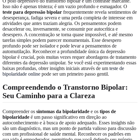
O polo depressivo do transtorno bipolar é um contraste marcante.
Isso não é apenas tristeza; é um vazio profundo e esmagador. O
teste para depressão bipolar
frequentemente revela sentimentos de
desesperança, fadiga severa e uma perda completa de interesse em
atividades que antes traziam alegria. Os pensamentos podem
desacelerar ou, inversamente, se consumir por autocrítica e
desespero. A concentração se torna quase impossível, e até mesmo
tarefas simples podem parecer monumentais. Esse desespero
profundo pode ser isolador e pode levar a pensamentos de
automutilação. Reconhecer a profundidade única da depressão
bipolar é crucial, pois muitas vezes requer abordagens de tratamento
diferentes da depressão unipolar. Se você está experimentando essas
baixas profundas, obter insights iniciais através de um
teste de
bipolaridade online
pode ser um primeiro passo gentil.
Compreendendo o Transtorno Bipolar:
Seu Caminho para a Clareza
Compreender os
sintomas da bipolaridade
e os
tipos de
bipolaridade
é um passo significativo em direção ao
autoconhecimento e à busca de apoio adequado. Esses insights não
são um diagnóstico, mas um ponto de partida valioso para discussão
com um profissional de saúde mental. Reconhecer os padrões em
sua vida é empoderador, permitindo que você defenda seu próprio