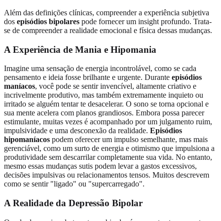
Além das definições clínicas, compreender a experiência subjetiva
dos
episódios bipolares
pode fornecer um insight profundo. Trata-
se de compreender a realidade emocional e física dessas mudanças.
A Experiência de Mania e Hipomania
Imagine uma sensação de energia incontrolável, como se cada
pensamento e ideia fosse brilhante e urgente. Durante
episódios
maníacos
, você pode se sentir invencível, altamente criativo e
incrivelmente produtivo, mas também extremamente inquieto ou
irritado se alguém tentar te desacelerar. O sono se torna opcional e
sua mente acelera com planos grandiosos. Embora possa parecer
estimulante, muitas vezes é acompanhado por um julgamento ruim,
impulsividade e uma desconexão da realidade.
Episódios
hipomaníacos
podem oferecer um impulso semelhante, mas mais
gerenciável, como um surto de energia e otimismo que impulsiona a
produtividade sem descarrilar completamente sua vida. No entanto,
mesmo essas mudanças sutis podem levar a gastos excessivos,
decisões impulsivas ou relacionamentos tensos. Muitos descrevem
como se sentir "ligado" ou "supercarregado".
A Realidade da Depressão Bipolar