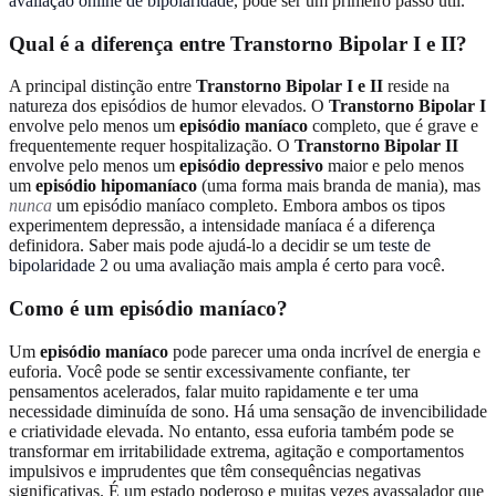
avaliação online de bipolaridade
, pode ser um primeiro passo útil.
Qual é a diferença entre Transtorno Bipolar I e II?
A principal distinção entre
Transtorno Bipolar I e II
reside na
natureza dos episódios de humor elevados. O
Transtorno Bipolar I
envolve pelo menos um
episódio maníaco
completo, que é grave e
frequentemente requer hospitalização. O
Transtorno Bipolar II
envolve pelo menos um
episódio depressivo
maior e pelo menos
um
episódio hipomaníaco
(uma forma mais branda de mania), mas
nunca
um episódio maníaco completo. Embora ambos os tipos
experimentem depressão, a intensidade maníaca é a diferença
definidora. Saber mais pode ajudá-lo a decidir se um
teste de
bipolaridade 2
ou uma avaliação mais ampla é certo para você.
Como é um episódio maníaco?
Um
episódio maníaco
pode parecer uma onda incrível de energia e
euforia. Você pode se sentir excessivamente confiante, ter
pensamentos acelerados, falar muito rapidamente e ter uma
necessidade diminuída de sono. Há uma sensação de invencibilidade
e criatividade elevada. No entanto, essa euforia também pode se
transformar em irritabilidade extrema, agitação e comportamentos
impulsivos e imprudentes que têm consequências negativas
significativas. É um estado poderoso e muitas vezes avassalador que