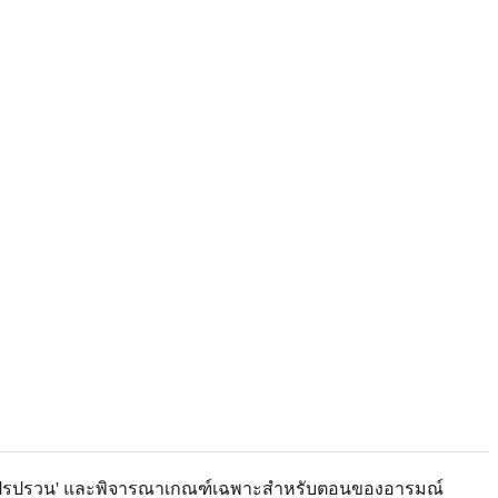
มณ์แปรปรวน' และพิจารณาเกณฑ์เฉพาะสำหรับตอนของอารมณ์