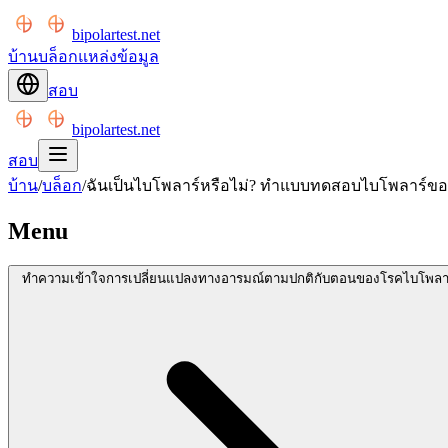
bipolartest.net
บ้าน
บล็อก
แหล่งข้อมูล
สอบ
bipolartest.net
สอบ
บ้าน
/
บล็อก
/
ฉันเป็นไบโพลาร์หรือไม่? ทำแบบทดสอบไบโพลาร์ข
Menu
ทำความเข้าใจการเปลี่ยนแปลงทางอารมณ์ตามปกติกับตอนของโรคไบโพลา