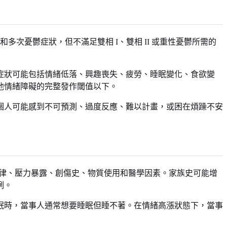
多次憂鬱症狀，但不滿足雙相 I、雙相 II 或重性憂鬱所需的
症狀可能包括情緒低落、興趣喪失、疲勞、睡眠變化、食欲變
他情緒障礙的完整發作閾值以下。
個人可能感到不可預測、過度反應、難以計畫，或困在煩躁不安
節律、壓力暴露、創傷史、物質使用和醫學因素。家族史可能增
例。
眠時，當事人通常想要睡眠但睡不著。在情緒高漲狀態下，當事