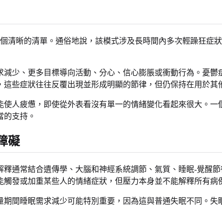
一個清晰的清單。通俗地說，該模式涉及長時間內多次輕躁狂症狀和
求減少、更多目標導向活動、分心、信心膨脹或衝動行為。憂鬱
，這些症狀往往反覆出現並形成明顯的節律，但仍保持在用於其
能使人疲憊，即使從外表看沒有單一的情緒變化看起來很大。一
當的支持。
障礙
解釋通常結合遺傳學、大腦和神經系統調節、氣質、睡眠-覺醒
能觸發或加重某些人的情緒症狀，但壓力本身並不能解釋所有病
量期間睡眠需求減少可能特別重要，因為這與普通失眠不同。失