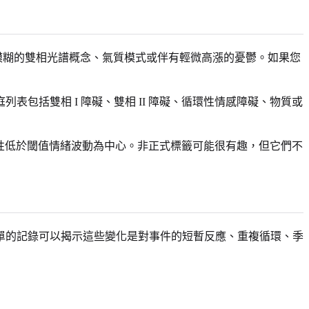
模糊的雙相光譜概念、氣質模式或伴有輕微高漲的憂鬱。如果您
包括雙相 I 障礙、雙相 II 障礙、循環性情感障礙、物質或
以慢性低於閾值情緒波動為中心。非正式標籤可能很有趣，但它們不
單的記錄可以揭示這些變化是對事件的短暫反應、重複循環、季