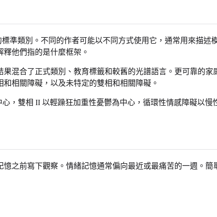
中的標準類別。不同的作者可能以不同方式使用它，通常用來描述
解釋他們指的是什麼框架。
結果混合了正式類別、教育標籤和較舊的光譜語言。更可靠的家庭列表
相和相關障礙，以及未特定的雙相和相關障礙。
中心，雙相 II 以輕躁狂加重性憂鬱為中心，循環性情感障礙
記憶之前寫下觀察。情緒記憶通常偏向最近或最痛苦的一週。簡