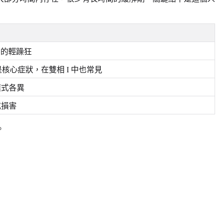
 中的輕躁狂
是核心症狀，在雙相 I 中也常見
模式各異
或損害
。