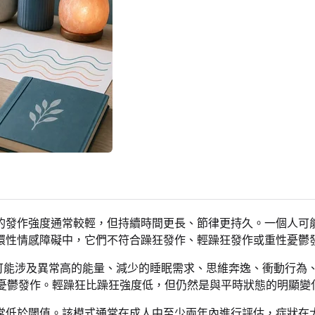
的發作強度通常較輕，但持續時間更長、節律更持久。一個人可
環性情感障礙中，它們不符合躁狂發作、輕躁狂發作或重性憂鬱
它可能涉及異常高的能量、減少的睡眠需求、思維奔逸、衝動行
重性憂鬱發作。輕躁狂比躁狂強度低，但仍然是與平時狀態的明顯
常低於閾值。該模式通常在成人中至少兩年內進行評估，症狀在