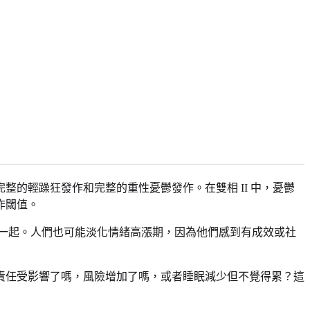
整的輕躁狂發作和完整的重性憂鬱發作。在雙相 II 中，憂鬱
作閾值。
在一起。人們也可能淡化情緒高漲期，因為他們感到有成效或社
責任受影響了嗎，風險增加了嗎，或者睡眠減少但不覺得累？這