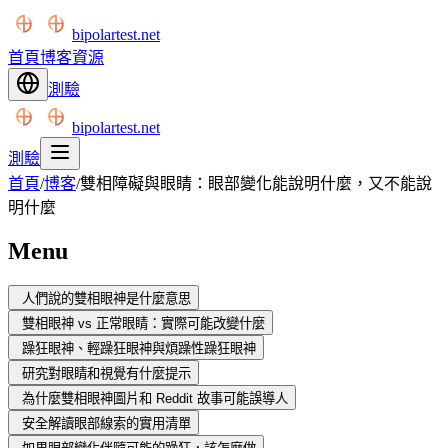
bipolartest.net
首頁
博客
資源
測驗
bipolartest.net
測驗
首頁
/
博客
/
雙相障礙與眼睛：眼部變化能說明什麼，又不能說
明什麼
Menu
人們說的雙相眼神是什麼意思
雙相眼神 vs 正常眼睛：實際可能改變什麼
躁狂眼神、輕躁狂眼神與煩躁性躁狂眼神
研究對眼睛和視覺有什麼提示
為什麼雙相眼神圖片和 Reddit 故事可能誤導人
安全解讀眼部線索的實用清單