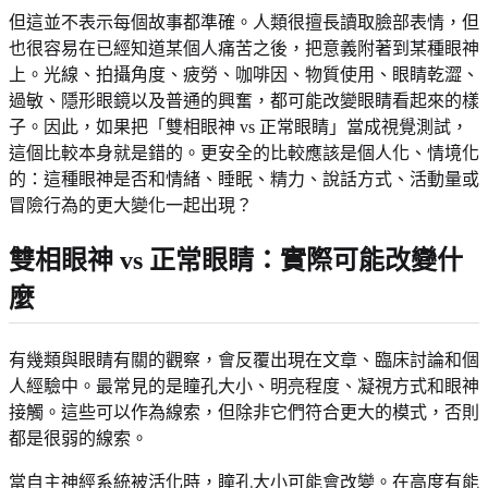
但這並不表示每個故事都準確。人類很擅長讀取臉部表情，但
也很容易在已經知道某個人痛苦之後，把意義附著到某種眼神
上。光線、拍攝角度、疲勞、咖啡因、物質使用、眼睛乾澀、
過敏、隱形眼鏡以及普通的興奮，都可能改變眼睛看起來的樣
子。因此，如果把「雙相眼神 vs 正常眼睛」當成視覺測試，
這個比較本身就是錯的。更安全的比較應該是個人化、情境化
的：這種眼神是否和情緒、睡眠、精力、說話方式、活動量或
冒險行為的更大變化一起出現？
雙相眼神 vs 正常眼睛：實際可能改變什
麼
有幾類與眼睛有關的觀察，會反覆出現在文章、臨床討論和個
人經驗中。最常見的是瞳孔大小、明亮程度、凝視方式和眼神
接觸。這些可以作為線索，但除非它們符合更大的模式，否則
都是很弱的線索。
當自主神經系統被活化時，瞳孔大小可能會改變。在高度有能