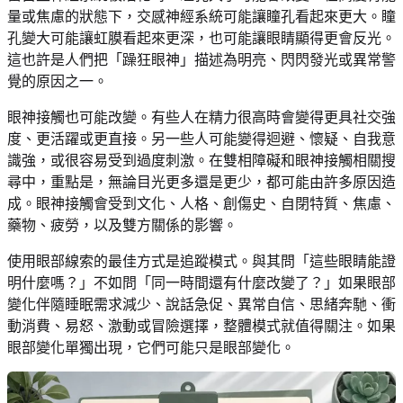
量或焦慮的狀態下，交感神經系統可能讓瞳孔看起來更大。瞳
孔變大可能讓虹膜看起來更深，也可能讓眼睛顯得更會反光。
這也許是人們把「躁狂眼神」描述為明亮、閃閃發光或異常警
覺的原因之一。
眼神接觸也可能改變。有些人在精力很高時會變得更具社交強
度、更活躍或更直接。另一些人可能變得迴避、懷疑、自我意
識強，或很容易受到過度刺激。在雙相障礙和眼神接觸相關搜
尋中，重點是，無論目光更多還是更少，都可能由許多原因造
成。眼神接觸會受到文化、人格、創傷史、自閉特質、焦慮、
藥物、疲勞，以及雙方關係的影響。
使用眼部線索的最佳方式是追蹤模式。與其問「這些眼睛能證
明什麼嗎？」不如問「同一時間還有什麼改變了？」如果眼部
變化伴隨睡眠需求減少、說話急促、異常自信、思緒奔馳、衝
動消費、易怒、激動或冒險選擇，整體模式就值得關注。如果
眼部變化單獨出現，它們可能只是眼部變化。