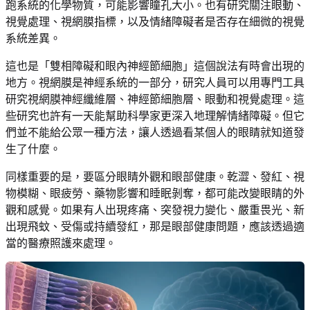
跑系統的化學物質，可能影響瞳孔大小。也有研究關注眼動、
視覺處理、視網膜指標，以及情緒障礙者是否存在細微的視覺
系統差異。
這也是「雙相障礙和眼內神經節細胞」這個說法有時會出現的
地方。視網膜是神經系統的一部分，研究人員可以用專門工具
研究視網膜神經纖維層、神經節細胞層、眼動和視覺處理。這
些研究也許有一天能幫助科學家更深入地理解情緒障礙。但它
們並不能給公眾一種方法，讓人透過看某個人的眼睛就知道發
生了什麼。
同樣重要的是，要區分眼睛外觀和眼部健康。乾澀、發紅、視
物模糊、眼疲勞、藥物影響和睡眠剝奪，都可能改變眼睛的外
觀和感覺。如果有人出現疼痛、突發視力變化、嚴重畏光、新
出現飛蚊、受傷或持續發紅，那是眼部健康問題，應該透過適
當的醫療照護來處理。