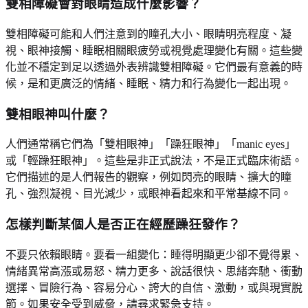
雙相障礙會對眼睛造成什麼影響？
雙相障礙可能和人們注意到的瞳孔大小、眼睛明亮程度、凝
視、眼神接觸、睡眠相關眼疲勞或視覺處理變化有關。這些變
化並不穩定到足以透過外表辨識雙相障礙。它們最有意義的時
候，是和更廣泛的情緒、睡眠、精力和行為變化一起出現。
雙相眼神叫什麼？
人們通常稱它們為「雙相眼神」「躁狂眼神」「manic eyes」
或「輕躁狂眼神」。這些是非正式說法，不是正式臨床術語。
它們描述的是人們報告的觀察，例如閃亮的眼睛、擴大的瞳
孔、強烈凝視、目光減少，或眼神看起來和平常基線不同。
怎樣判斷某個人是否正在經歷躁狂發作？
不要只依賴眼睛。要看一組變化：睡得明顯更少卻不覺得累、
情緒異常高漲或易怒、精力更多、說話很快、思緒奔馳、衝動
選擇、冒險行為、容易分心、誇大的自信、激動，或與現實脫
節。如果安全受到威脅，請尋求緊急支持。