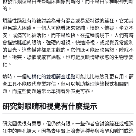
但發作類型是由完整臨床圖像判斷的，而不是由某種眼神判斷
的。
煩躁性躁狂有時被討論為帶有混合或易怒特徵的躁狂，它尤其
容易讓人困惑。一個人可能看起來緊繃、憤怒、懷疑、坐立不
安，或痛苦地被活化，而不是欣快。在這種情境下，人們有時
會描述瞇起的眼睛、強硬的凝視、快速掃視，或感覺異常銳利
的目光。這些描述都是主觀的。它們既可能反映易怒、睡眠不
足、衝突、恐懼或感官過載，也可能反映情緒狀態的生物學變
化。
這時，一個
結構化的雙相篩查起點
可能比比較臉孔更有用。篩
查工具不能取代專業評估，但可以幫助整理情緒模式相關問
題，而這些問題通常比單獨看外表更可靠。
研究對眼睛和視覺有什麼提示
研究圖像很有意思，但仍然有限。一些作者會討論躁狂或輕躁
狂中的瞳孔擴大，因為去甲腎上腺素這種參與喚醒和戰鬥或逃