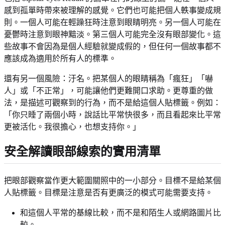
感到孤單時帶來被理解的感覺。它們也可能把個人軼事變成規
則。一個人可能在輕躁狂時注意到眼睛明亮。另一個人可能在
憂鬱時注意到眼神黯淡。第三個人可能完全沒有眼部變化。這
些故事不會因為是個人經驗就變成假的，但任何一個故事都不
應該成為適用於所有人的標準。
還有另一個風險：汙名。把某個人的眼睛稱為「瘋狂」「嚇
人」或「不正常」，可能讓他們更難開口求助。更尊重的做
法，是描述可觀察到的行為，而不是給這個人貼標籤。例如：
「你只睡了兩個小時，說話比平常快很多，而且看起來比平常
更被活化。我很擔心，也想支持你。」
安全解讀眼部線索的實用清單
把眼部觀察當作更大範圍關照中的一小部分。目標不是給某個
人貼標籤。目標是注意是否有更廣泛的模式可能需要支持。
和這個人平常的基線比較，而不是和陌生人或網路圖片比
較。