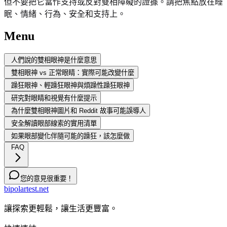
但不要把它當作支持或反對雙相障礙的證據。請把焦點放在睡
眠、情緒、行為、安全和支持上。
Menu
人們說的雙相眼神是什麼意思
雙相眼神 vs 正常眼睛：實際可能改變什麼
躁狂眼神、輕躁狂眼神與煩躁性躁狂眼神
研究對眼睛和視覺有什麼提示
為什麼雙相眼神圖片和 Reddit 故事可能誤導人
安全解讀眼部線索的實用清單
如果眼部變化伴隨可能的躁狂，該怎麼做
FAQ
您的意見很重要！
bipolartest.net
讓探索更輕鬆，讓生活更豐富。