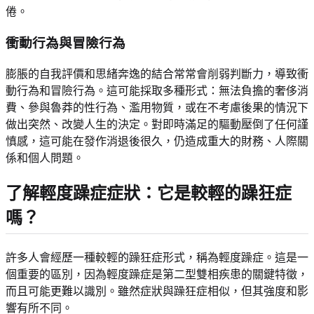
倦。
衝動行為與冒險行為
膨脹的自我評價和思緒奔逸的結合常常會削弱判斷力，導致衝
動行為和冒險行為。這可能採取多種形式：無法負擔的奢侈消
費、參與魯莽的性行為、濫用物質，或在不考慮後果的情況下
做出突然、改變人生的決定。對即時滿足的驅動壓倒了任何謹
慎感，這可能在發作消退後很久，仍造成重大的財務、人際關
係和個人問題。
了解輕度躁症症狀：它是較輕的躁狂症
嗎？
許多人會經歷一種較輕的躁狂症形式，稱為輕度躁症。這是一
個重要的區別，因為輕度躁症是第二型雙相疾患的關鍵特徵，
而且可能更難以識別。雖然症狀與躁狂症相似，但其強度和影
響有所不同。