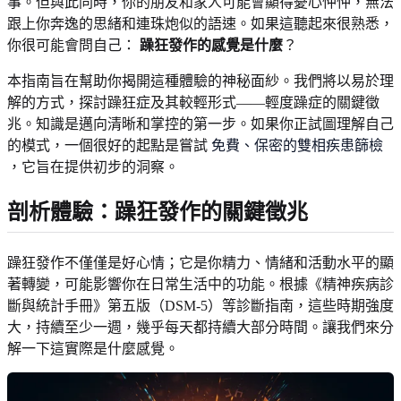
事。但與此同時，你的朋友和家人可能會顯得憂心忡忡，無法
跟上你奔逸的思緒和連珠炮似的語速。如果這聽起來很熟悉，
你很可能會問自己：
躁狂發作的感覺是什麼
？
本指南旨在幫助你揭開這種體驗的神秘面紗。我們將以易於理
解的方式，探討躁狂症及其較輕形式——輕度躁症的關鍵徵
兆。知識是邁向清晰和掌控的第一步。如果你正試圖理解自己
的模式，一個很好的起點是嘗試
免費、保密的雙相疾患篩檢
，它旨在提供初步的洞察。
剖析體驗：躁狂發作的關鍵徵兆
躁狂發作不僅僅是好心情；它是你精力、情緒和活動水平的顯
著轉變，可能影響你在日常生活中的功能。根據《精神疾病診
斷與統計手冊》第五版（DSM-5）等診斷指南，這些時期強度
大，持續至少一週，幾乎每天都持續大部分時間。讓我們來分
解一下這實際是什麼感覺。