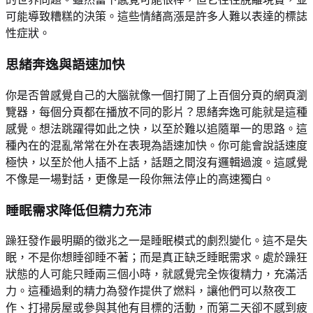
可能導致糟糕的決策。這些情緒高漲是許多人難以表達的標誌
性症狀。
思緒奔逸與語速加快
你是否曾感覺自己的大腦就像一個打開了上百個分頁的網頁瀏
覽器，每個分頁都在播放不同的影片？思緒奔逸可能就是這種
感覺。想法跳躍得如此之快，以至於難以追隨單一的思路。這
種內在的混亂常常在外在表現為語速加快。你可能會說話速度
極快，以至於他人插不上話，話題之間沒有邏輯過渡。這感覺
不像是一場對話，更像是一段你無法停止的高速獨白。
睡眠需求降低但精力充沛
躁狂發作最明顯的徵兆之一是睡眠模式的劇烈變化。這不是失
眠，不是你想睡卻睡不著；而是真正缺乏睡眠需求。處於躁狂
狀態的人可能只睡兩三個小時，就感覺完全恢復精力，充滿活
力。這種過剩的精力為發作提供了燃料，讓他們可以熬夜工
作、打掃房屋或參與其他有目標的活動，而第二天卻不感到疲