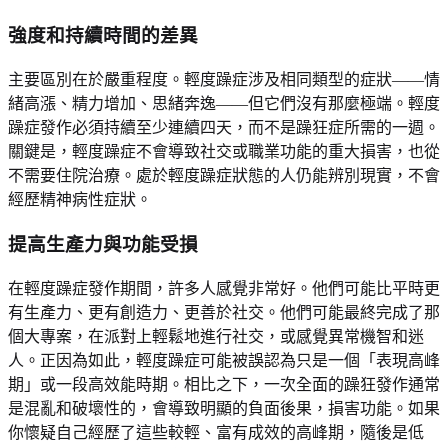
強度和持續時間的差異
主要區別在於嚴重程度。輕度躁症涉及相同類型的症狀——情
緒高漲、精力增加、思緒奔逸——但它們沒有那麼極端。輕度
躁症發作必須持續至少連續四天，而不是躁狂症所需的一週。
關鍵是，輕度躁症不會導致社交或職業功能的重大損害，也從
不需要住院治療。處於輕度躁症狀態的人仍能辨別現實，不會
經歷精神病性症狀。
提高生產力與功能受損
在輕度躁症發作期間，許多人感覺非常好。他們可能比平時更
有生產力、更有創造力、更善於社交。他們可能最終完成了那
個大專案，在派對上輕鬆地進行社交，或感覺異常機智和迷
人。正因為如此，輕度躁症可能被誤認為只是一個「表現高峰
期」或一段高效能時期。相比之下，一次全面的躁狂發作通常
是混亂和破壞性的，會導致明顯的負面後果，損害功能。如果
你懷疑自己經歷了這些較輕、富有成效的高峰期，隨後是低