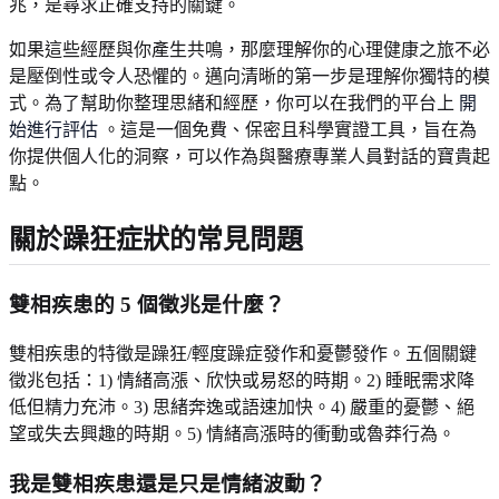
兆，是尋求正確支持的關鍵。
如果這些經歷與你產生共鳴，那麼理解你的心理健康之旅不必
是壓倒性或令人恐懼的。邁向清晰的第一步是理解你獨特的模
式。為了幫助你整理思緒和經歷，你可以在我們的平台上
開
始進行評估
。這是一個免費、保密且科學實證工具，旨在為
你提供個人化的洞察，可以作為與醫療專業人員對話的寶貴起
點。
關於躁狂症狀的常見問題
雙相疾患的 5 個徵兆是什麼？
雙相疾患的特徵是躁狂/輕度躁症發作和憂鬱發作。五個關鍵
徵兆包括：1) 情緒高漲、欣快或易怒的時期。2) 睡眠需求降
低但精力充沛。3) 思緒奔逸或語速加快。4) 嚴重的憂鬱、絕
望或失去興趣的時期。5) 情緒高漲時的衝動或魯莽行為。
我是雙相疾患還是只是情緒波動？