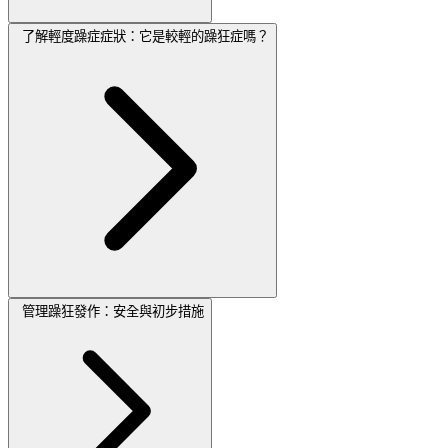
了解輕度躁症症狀：它是較輕的躁狂症嗎？
管理躁狂發作：安全與初步措施