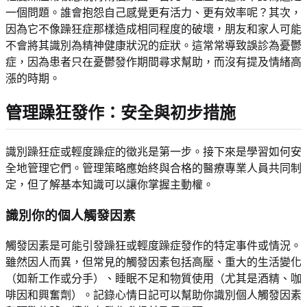
一個問題。誰會抱怨自己感覺更有活力、更有效率呢？其次，
因為它不像躁狂症那樣造成相同程度的破壞，朋友和家人可能
不會將其識別為精神健康狀況的症狀。這常常導致誤診為憂鬱
症，因為患者只在憂鬱發作期間尋求幫助，而沒有提及情緒高
漲的時期。
管理躁狂發作：安全與初步措施
識別躁狂症或輕度躁症的徵兆是第一步。接下來是學習如何安
全地管理它們。管理策略應始終與合格的醫療專業人員共同制
定，但了解基本知識可以讓你掌握主動權。
識別你的個人觸發因素
觸發因素是可能引發躁狂或輕度躁症發作的特定事件或情況。
雖然因人而異，但常見的觸發因素包括高壓、重大的生活變化
（如新工作或分手）、睡眠不足和物質使用（尤其是酒精、咖
啡因和興奮劑）。記錄心情日記可以幫助你識別個人觸發因素