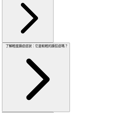
了解輕度躁症症狀：它是較輕的躁狂症嗎？