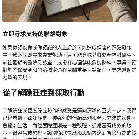
立即尋求支持的聯絡對象
如果你認為你或你認識的人正處於可能造成傷害的躁狂發作
中，務必立即尋求專業幫助。這可能意味著聯繫精神科醫生、
前往最近的醫院急診室，或撥打心理健康危機熱線。專業干預
對於確保安全和開始穩定過程至關重要。請記住，尋求幫助是
力量的表現。
從了解躁狂症到採取行動
了解躁狂或輕度躁症發作的感受是邁向清晰的巨大一步。我們
已經看到，躁狂症是一種強烈的情緒高漲和精力充沛的狀態，
會擾亂生活，而輕度躁症則是一種較輕、通常富有成效的版
本，很容易被忽視。識別從欣快感和思緒奔逸到冒險行為的徵