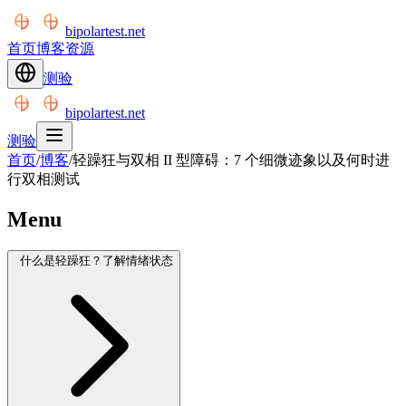
bipolartest.net
首页
博客
资源
测验
bipolartest.net
测验
首页
/
博客
/
轻躁狂与双相 II 型障碍：7 个细微迹象以及何时进
行双相测试
Menu
什么是轻躁狂？了解情绪状态