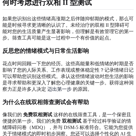
何时考虑进行双相 II 型测试
如果您识别出这些情绪高涨期之后伴随抑郁期的模式，那么可
能是时候寻求更清晰的认识了。未经治疗的双相 II 型障碍可
能对您的生活质量产生显著影响，但理解是有效管理它的第一
步。筛查工具可能是这一过程中一个有价值的起点。
反思您的情绪模式与日常生活影响
花点时间回顾一下您的经历。这些高能量和低情绪的时期是否
影响了您的人际关系、工作表现或整体稳定性？记录情绪日记
可以帮助您识别这些模式。承认这些情绪波动对您生活的影响
是寻求帮助和更深入了解您心理健康的关键一步。获得这种洞
察力正是许多人决定
迈出第一步
的原因。
为什么在线双相筛查测试会有帮助
像我们的
免费双相测试
这样的在线筛查工具，是一个保密且
便捷的第一步。我们的免费
双相测试
基于经过科学验证的情
绪障碍问卷（MDQ），并与 DSM-5 标准符合。它能为您提供
关于情绪模式的即时初步洞察。您还可以选择个性化的 AI 生