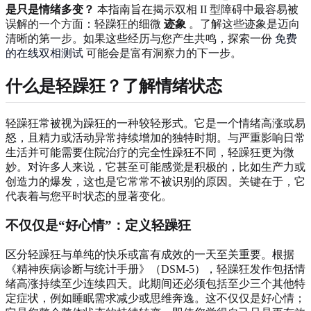
是只是情绪多变？
本指南旨在揭示双相 II 型障碍中最容易被
误解的一个方面：轻躁狂的细微
迹象
。了解这些迹象是迈向
清晰的第一步。如果这些经历与您产生共鸣，探索一份
免费
的在线双相测试
可能会是富有洞察力的下一步。
什么是轻躁狂？了解情绪状态
轻躁狂常被视为躁狂的一种较轻形式。它是一个情绪高涨或易
怒，且精力或活动异常持续增加的独特时期。与严重影响日常
生活并可能需要住院治疗的完全性躁狂不同，轻躁狂更为微
妙。对许多人来说，它甚至可能感觉是积极的，比如生产力或
创造力的爆发，这也是它常常不被识别的原因。关键在于，它
代表着与您平时状态的显著变化。
不仅仅是“好心情”：定义轻躁狂
区分轻躁狂与单纯的快乐或富有成效的一天至关重要。根据
《精神疾病诊断与统计手册》（DSM-5），轻躁狂发作包括情
绪高涨持续至少连续四天。此期间还必须包括至少三个其他特
定症状，例如睡眠需求减少或思维奔逸。这不仅仅是好心情；