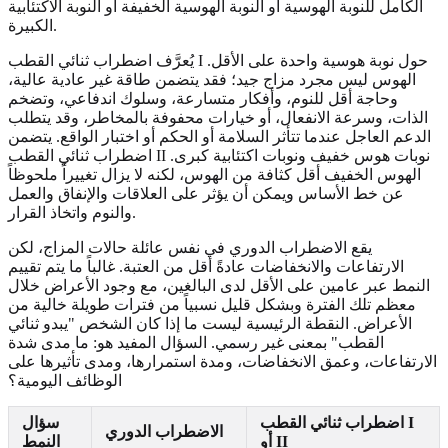
الكامل للنوبة الهوسية أو النوبة الهوسية الخفيفة أو النوبة الاكتئابية
الكبيرة.
يُعرَّف اضطراب ثنائي القطب I حول نوبة هوسية واحدة على الأقل.
الهوس ليس مجرد مزاج جيد؛ فقد يتضمن طاقة غير عادية عالية،
وحاجة أقل للنوم، وأفكار متسارعة، وسلوك اندفاعي، وتضخم
الذات، وسرعة الانفعال، أو خيارات محفوفة بالمخاطر، وقد يتطلب
الدعم العاجل عندما تتأثر السلامة أو الحكم أو اختبار الواقع. يتضمن
اضطراب ثنائي القطب II نوبات هوس خفيف ونوبات اكتئابية كبرى.
الهوس الخفيف أقل كثافة من الهوس، لكنه لا يزال تغييراً ملحوظاً
عن خط الأساس ويمكن أن يؤثر على العلاقات والإنفاق والعمل
والنوم واتخاذ القرار.
يقع الاضطراب الدوري في نفس عائلة حالات المزاج، لكن
الارتفاعات والانخفاضات عادةً أقل من العتبة. غالباً ما يتم تقييم
النمط عبر عامين على الأقل لدى البالغين، مع وجود الأعراض خلال
معظم تلك الفترة وبشكل قليل نسبياً من فترات طويلة خالية من
الأعراض. النقطة الرئيسية ليست ما إذا كان الشخص "يبدو ثنائي
القطب" بمعنى غير رسمي. السؤال المفيد هو: ما مدى شدة
الارتفاعات، وعمق الانخفاضات، ومدة استمرارها، ومدى تأثيرها على
الوظائف اليومية؟
اضطراب ثنائي القطب I
سؤال
الاضطراب الدوري
أو II
النمط