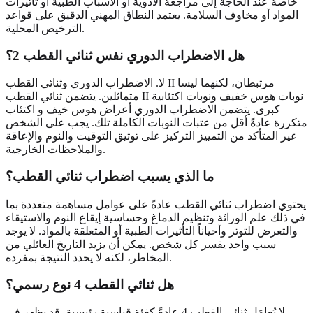
خاصةً عند الحاجة إلى مراجعة الأدوية أو الأسباب الطبية أو تأثيرات
المواد أو مخاوف السلامة. يعتمد النطاق المهني الدقيق على قواعد
الترخيص المحلية.
هل الاضطراب الدوري نفس ثنائي القطب 2؟
لا. الاضطراب الدوري وثنائي القطب II مرتبطان، لكنهما ليسا
متماثلين. يتضمن ثنائي القطب II نوبات هوس خفيف ونوبات اكتئابية
كبرى. يتضمن الاضطراب الدوري أعراض هوس خيف و اكتئاب
متكررة عادةً أقل من عتبات النوبات الكاملة تلك. يجب على الشخص
غير المتأكد من التمييز التركيز على توثيق التوقيت والنوم والإعاقة
والملاحظات الخارجية.
ما الذي يسبب اضطراب ثنائي القطب؟
يحتوي اضطراب ثنائي القطب عادةً على عوامل مساهمة متعددة بما
في ذلك علم الوراثة وتنظيم الدماغ وحساسية إيقاع النوم والاستيقاء
والتعرض للتوتر وأحياناً التأثيرات الطبية أو المتعلقة بالمواد. لا يوجد
سبب واحد يفسر كل شخص. يمكن أن يزيد التاريخ العائلي من
المخاطر، لكنه لا يحدد النتيجة بمفرده.
هل ثنائي القطب 4 نوع رسمي؟
لا يُعامَل ثنائي القطب 4 عادةً كفئة قياسية رئيسية. قد يظهر في