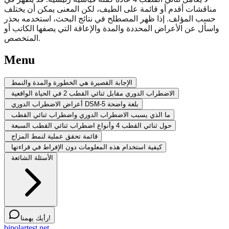
مناقشات أقدم أو قائمة على الطيف، لكن المعنى يمكن أن يختلف
حسب المؤلف. إذا ظهر المصطلح في نتائج البحث، استخدمه بحذر
واسأل عن الأعراض المحددة والمدة والإعاقة التي يصفها الكاتب أو
المتخصص.
Menu
الإجابة القصيرة هي الخطورة والمدة والنمط
الاضطراب الدوري مقابل ثنائي القطب 2 في الحياة الواقعية
أعراض الاضطراب الدوري DSM-5 بلغة واضحة
ما الذي يسبب الاضطراب الدوري واضطراب ثنائي القطب
حول ثنائي القطب 4 وأنواع اضطراب ثنائي القطب السبعة
قائمة تحقق عملية لنمط المزاج
كيفية استخدام هذه المعلومات دون الإفراط في قراءتها
الأسئلة الشائعة
رأيك يهمنا!
bipolartest.net