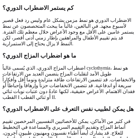
كم يستمر الاضطراب الدوري؟
الاضطراب الدوري هو نمط مزمن بشكل عام وليس رد فعل قصير
لأسبوع مجهد. في البالغين، غالباً ما يبحث المتخصصون عن نمط
يستمر عامين على الأقل مع وجود الأعراض خلال معظم تلك الفترة.
قد يتم تقييم الأطفال والمراهقين بإطار زمني أدنى أقصر، لكن
النمط لا يزال يحتاج إلى الاستمرارية.
ما هو اضطراب المزاج الدوري؟
اضطراب المزاج الدوري، الذي يُسمى غالباً cyclothymia، هو نمط
طويل الأمد لتقلبات المزاج يتضمن العديد من الارتفاعات
والانخفاضات. قد تتضمن الارتفاعات طاقة متزايدة ونوماً أقل وأفكاراً
سريعة أو اندفاعية. قد تتضمن الانخفاضات حزناً وإرهاقاً وإحباطاً أو
فقدان الاهتمام. الأعراض حقيقية، لكنها عادةً دون عتبات نوبات ثنائي
القطب I أو ثنائي القطب II.
هل يمكن لطبيب نفس التعرف على الاضطراب الدوري؟
في كثير من الأماكن، يمكن للأخصائيين النفسيين المرخصين تقييم
أنماط المزاج وتقديم التقييم السريري والمساعدة في التخطيط
للعلاج. قد يشارك أيضاً أطباء نفسيون ومهنيون طبيون آخرون،