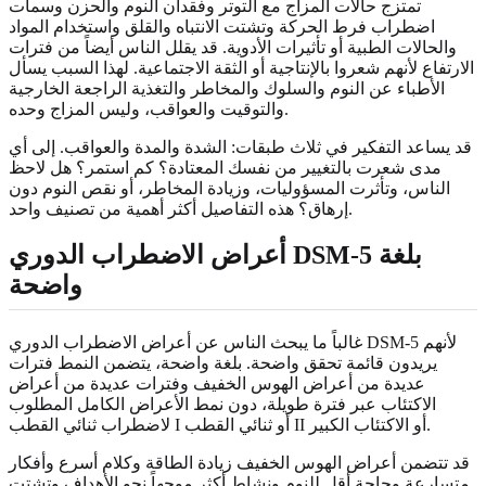
تمتزج حالات المزاج مع التوتر وفقدان النوم والحزن وسمات
اضطراب فرط الحركة وتشتت الانتباه والقلق واستخدام المواد
والحالات الطبية أو تأثيرات الأدوية. قد يقلل الناس أيضاً من فترات
الارتفاع لأنهم شعروا بالإنتاجية أو الثقة الاجتماعية. لهذا السبب يسأل
الأطباء عن النوم والسلوك والمخاطر والتغذية الراجعة الخارجية
والتوقيت والعواقب، وليس المزاج وحده.
قد يساعد التفكير في ثلاث طبقات: الشدة والمدة والعواقب. إلى أي
مدى شعرت بالتغيير من نفسك المعتادة؟ كم استمر؟ هل لاحظ
الناس، وتأثرت المسؤوليات، وزيادة المخاطر، أو نقص النوم دون
إرهاق؟ هذه التفاصيل أكثر أهمية من تصنيف واحد.
أعراض الاضطراب الدوري DSM-5 بلغة
واضحة
غالباً ما يبحث الناس عن أعراض الاضطراب الدوري DSM-5 لأنهم
يريدون قائمة تحقق واضحة. بلغة واضحة، يتضمن النمط فترات
عديدة من أعراض الهوس الخفيف وفترات عديدة من أعراض
الاكتئاب عبر فترة طويلة، دون نمط الأعراض الكامل المطلوب
لاضطراب ثنائي القطب I أو ثنائي القطب II أو الاكتئاب الكبير.
قد تتضمن أعراض الهوس الخفيف زيادة الطاقة وكلام أسرع وأفكار
متسارعة وحاجة أقل للنوم ونشاط أكثر موجهاً نحو الأهداف وتشتت