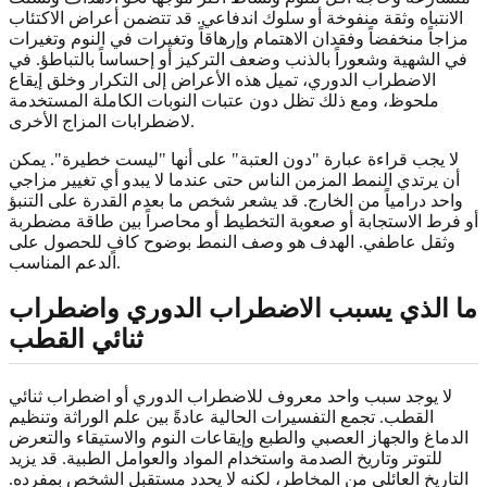
الانتباه وثقة منفوخة أو سلوك اندفاعي. قد تتضمن أعراض الاكتئاب
مزاجاً منخفضاً وفقدان الاهتمام وإرهاقاً وتغيرات في النوم وتغيرات
في الشهية وشعوراً بالذنب وضعف التركيز أو إحساساً بالتباطؤ. في
الاضطراب الدوري، تميل هذه الأعراض إلى التكرار وخلق إيقاع
ملحوظ، ومع ذلك تظل دون عتبات النوبات الكاملة المستخدمة
لاضطرابات المزاج الأخرى.
لا يجب قراءة عبارة "دون العتبة" على أنها "ليست خطيرة". يمكن
أن يرتدي النمط المزمن الناس حتى عندما لا يبدو أي تغيير مزاجي
واحد درامياً من الخارج. قد يشعر شخص ما بعدم القدرة على التنبؤ
أو فرط الاستجابة أو صعوبة التخطيط أو محاصراً بين طاقة مضطربة
وثقل عاطفي. الهدف هو وصف النمط بوضوح كافٍ للحصول على
الدعم المناسب.
ما الذي يسبب الاضطراب الدوري واضطراب
ثنائي القطب
لا يوجد سبب واحد معروف للاضطراب الدوري أو اضطراب ثنائي
القطب. تجمع التفسيرات الحالية عادةً بين علم الوراثة وتنظيم
الدماغ والجهاز العصبي والطبع وإيقاعات النوم والاستيقاء والتعرض
للتوتر وتاريخ الصدمة واستخدام المواد والعوامل الطبية. قد يزيد
التاريخ العائلي من المخاطر، لكنه لا يحدد مستقبل الشخص بمفرده.