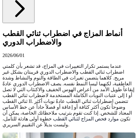
أنماط المزاج في اضطراب ثنائي القطب
والاضطراب الدوري
2026/06/01
عندما يستمر تكرار التغييرات في المزاج، قد تشعر بأن كلمتي
اضطراب ثنائي القطب والاضطراب الدوري قريبتان بشكل غير
مريح. كلاهما يتضمن تغيرات في الطاقة والنوم والنشاط وشدة
العاطفية، لكنهما ليسا النمط نفسه. يصف الاضطراب الدوري عادةً
إيقاعاً طويل الأمد من أعراض الهوس الخفيف والاكتئاب التي لا تصل
إلى عتبات النوبات الكاملة المستخدمة لاضطراب ثنائي القطب I أو
ثنائي القطب II. تتضمن اضطرابات ثنائي القطب عادةً نوبات أكثر
وضوحاً تكون أكثر كثافة أو إعاقة أو فصلاً حاداً عن خط الأساس
المعتاد للشخص. إذا كنت تقوم بترتيب ملاحظاتك الخاصة، يمكن أن
تكون
موارد فحص المزاج لثنائي القطب
خطوة أولى هادئة للتأمل،
وليست بديلاً عن التقييم السريري.