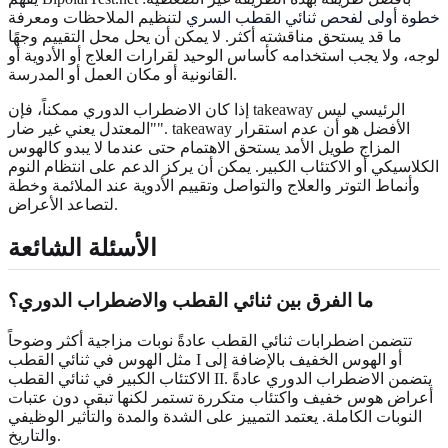
خطوة أولى لفحص ثنائي القطب السري
لتنظيم الملاحظات ومعرفة
ما قد يستحق مناقشته أكثر. لا يمكن أن يحل محل التقييم وجهًا
لوجه، ولا يجب استخدامه كأساس الوحيد لقرارات العلاج أو الأدوية أو
القانونية أو مكان العمل أو المدرسة.
إذا كان الاضطراب الدوري ممكناً، فإن takeaway الرئيسي ليس
"المعتدل يعني غير ضار". takeaway الأفضل هو أن عدم استقرار
المزاج طويل الأمد يستحق الاهتمام حتى عندما لا يبدو كالهوس
الكلاسيكي أو الاكتئاب الكبير. يمكن أن يركز الدعم على انتظام النوم
وأنماط التوتر والعلاج والتواصل وتقييم الأدوية عند الملائمة وخطة
لتصاعد الأعراض.
الأسئلة الشائعة
ما الفرق بين ثنائي القطب والاضطراب الدوري؟
تتضمن اضطرابات ثنائي القطب عادةً نوبات مزاجية أكثر وضوحاً
مثل الهوس في ثنائي القطب I أو الهوس الخفيف بالإضافة إلى
الاكتئاب الكبير في ثنائي القطب II. يتضمن الاضطراب الدوري عادةً
أعراض هوس خفيف واكتئاب متكررة تستمر لكنها تبقى دون عتبات
النوبات الكاملة. يعتمد التمييز على الشدة والمدة والتأثير الوظيفي
والتاريخ.