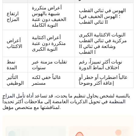
أعراض متكررة
الهوس في ثنائي القطب
شبيهة بالهوس
ارتفاع
I؛ الهوس الخفيف في
الخفيف دون عتبة
المزاج
ثنائي القطب II
النوبة الكاملة
النوبات الاكتئابية الكبرى
أعراض اكتئابية
مركزية في ثنائي القطب
أعراض
متكررة دون عتبة
II وشائعة في ثنائي
الاكتئاب
النوبة الكبرى
القطب I
نوبات أكثر تمييزاً، رغم
تقلبات مزمنة عبر
نمط
اختلاف أنماط الدورة
سنوات
المدة
غالباً اضطراب أو خطر أو
غالباً خفي لكنه
التأثير
إعاقة أكثر وضوحاً
مستمر
الوظيفي
بالنسبة لشخص يحاول تنظيم ما يحدث، قد تساعد
أداة تأمل المزاج
المنظمة
في تحويل الذكريات الغامضة إلى ملاحظات أكثر تحديداً
لمناقشتها مع متخصص مؤهل.