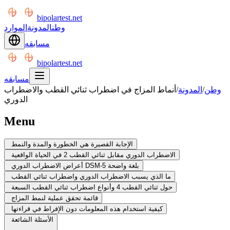
bipolartest.net
وطن
المدونة
الموارد
مسابقه
bipolartest.net
مسابقه
وطن
/
المدونة
/
أنماط المزاج في اضطراب ثنائي القطب والاضطراب
الدوري
Menu
الإجابة القصيرة هي الخطورة والمدة والنمط
الاضطراب الدوري مقابل ثنائي القطب 2 في الحياة الواقعية
أعراض الاضطراب الدوري DSM-5 بلغة واضحة
ما الذي يسبب الاضطراب الدوري واضطراب ثنائي القطب
حول ثنائي القطب 4 وأنواع اضطراب ثنائي القطب السبعة
قائمة تحقق عملية لنمط المزاج
كيفية استخدام هذه المعلومات دون الإفراط في قراءتها
الأسئلة الشائعة