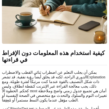
كيفية استخدام هذه المعلومات دون الإفراط
في قراءتها
يمكن أن يجلب التعلم عن اضطراب ثنائي القطب والاضطراب
الدوري الراحة، لكنه قد يخلق أيضاً رؤية نفقية. قد تشعرExplanation
ذات شكل التصنيف بالقوة عندما كنت مرتبكاً لفترة طويلة. ومع
ذلك، يجب معالجة القراءة عبر الإنترنت كنقطة انطلاق، وليس
كحكم. الخطوة الأ most أمان هي تجميع جدول زمني واضح وملاحظة
تغييرات النوم والسلوك والتحدث مع متخصص في الصحة النفسية أو
الطب مؤهل عندما يكون النمط مستمراً أو مُعِقِقاً.
يُفهم BipolarTest.net بأفضل طريقة بهذه الطريقة غير الضغطية: