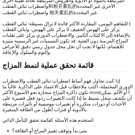
المرتبطة بالمواد أو الأدوية والعروض المرتبطة بحالة طبية أخرى
واضطراب ثنائي القطب和相关紊乱的الأخرى غير المحددة
واضطراب ثنائي القطب 相关紊乱的غير المحددة.
للتفاهم اليومي، المقارنة الأكثر فائدة لا تزال بسيطة: ثنائي القطب I
يركز على الهوس، وثنائي القطب II يركز على الهوس الخفيف
بالإضافة إلى الاكتئاب الكبير، والاضطراب الدوري يركز على تقلبات
المزاج المزمنة دون العتبة. قد تكون التسميات غير الرسمية مثيرة
للاهتمام، لكنها لا يجب أن تحل محل جدول زمني دقيق للأعراض
والنوم والسلوك والإعاقة.
قائمة تحقق عملية لنمط المزاج
إذا كنت تحاول فهم أنماط اضطراب ثنائي القطب والاضطراب
الدوري المحتملة، اكتب ملاحظات قبل الاعتماد على الذاكرة. غالباً ما
تكون ذاكرة المزاج منحازة نحو الأسبوع الأكثر recentاً أو الألم. يمكن
أن يكشف سجل بسيط ما إذا كانت التغييرات ردود فعل قصيرة على
الأحداث أو دورات متكررة أو تغييرات موسمية أو تأثيرات مرتبطة
بالأدوية أو فترات أطول من الطاقة المتغيرة.
استخدم هذه الأسئلة كقائمة تحقق للتأمل الذاتي:
متى بدأ وتوقف تغيير المزاج أو الطاقة؟