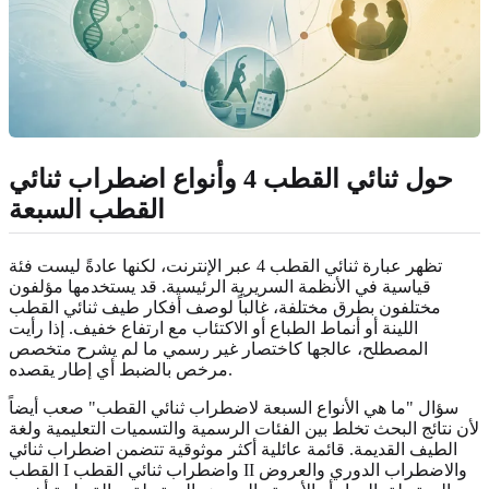
حول ثنائي القطب 4 وأنواع اضطراب ثنائي
القطب السبعة
تظهر عبارة ثنائي القطب 4 عبر الإنترنت، لكنها عادةً ليست فئة
قياسية في الأنظمة السريرية الرئيسية. قد يستخدمها مؤلفون
مختلفون بطرق مختلفة، غالباً لوصف أفكار طيف ثنائي القطب
اللينة أو أنماط الطباع أو الاكتئاب مع ارتفاع خفيف. إذا رأيت
المصطلح، عالجها كاختصار غير رسمي ما لم يشرح متخصص
مرخص بالضبط أي إطار يقصده.
سؤال "ما هي الأنواع السبعة لاضطراب ثنائي القطب" صعب أيضاً
لأن نتائج البحث تخلط بين الفئات الرسمية والتسميات التعليمية ولغة
الطيف القديمة. قائمة عائلية أكثر موثوقية تتضمن اضطراب ثنائي
القطب I واضطراب ثنائي القطب II والاضطراب الدوري والعروض