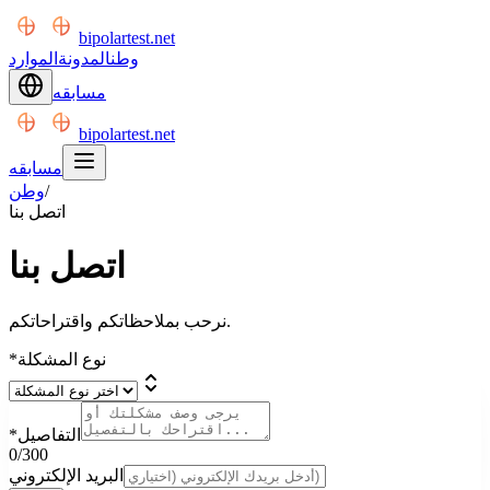
bipolartest.net
وطن
المدونة
الموارد
مسابقه
bipolartest.net
مسابقه
/
وطن
اتصل بنا
اتصل بنا
نرحب بملاحظاتكم واقتراحاتكم.
نوع المشكلة
*
التفاصيل
*
0
/300
البريد الإلكتروني