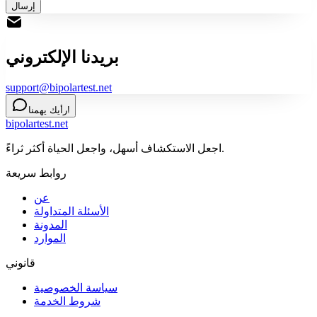
إرسال
بريدنا الإلكتروني
support@bipolartest.net
رأيك يهمنا!
bipolartest.net
اجعل الاستكشاف أسهل، واجعل الحياة أكثر ثراءً.
روابط سريعة
عن
الأسئلة المتداولة
المدونة
الموارد
قانوني
سياسة الخصوصية
شروط الخدمة