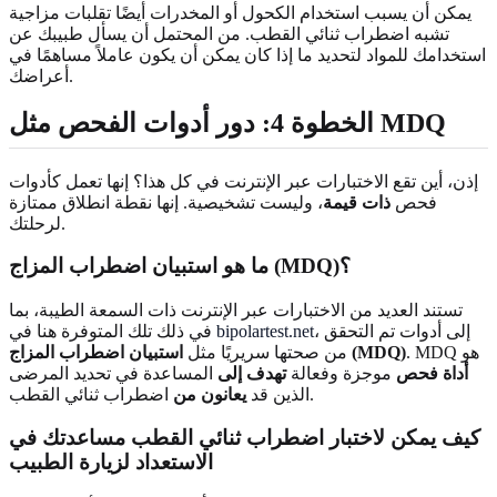
يمكن أن يسبب استخدام الكحول أو المخدرات أيضًا تقلبات مزاجية
تشبه اضطراب ثنائي القطب. من المحتمل أن يسأل طبيبك عن
استخدامك للمواد لتحديد ما إذا كان يمكن أن يكون عاملاً مساهمًا في
أعراضك.
الخطوة 4: دور أدوات الفحص مثل MDQ
إذن، أين تقع الاختبارات عبر الإنترنت في كل هذا؟ إنها تعمل كأدوات
فحص
ذات قيمة
، وليست تشخيصية. إنها نقطة انطلاق ممتازة
لرحلتك.
ما هو استبيان اضطراب المزاج (MDQ)؟
تستند العديد من الاختبارات عبر الإنترنت ذات السمعة الطيبة، بما
، إلى أدوات تم التحقق
bipolartest.net
في ذلك تلك المتوفرة هنا في
. MDQ هو
استبيان اضطراب المزاج (MDQ)
من صحتها سريريًا مثل
أداة فحص
موجزة وفعالة
تهدف إلى
المساعدة في تحديد المرضى
اضطراب ثنائي القطب.
الذين قد
يعانون من
كيف يمكن لاختبار اضطراب ثنائي القطب مساعدتك في
الاستعداد لزيارة الطبيب