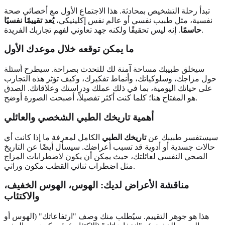
تبدأ رحلة التشخيص بمحادثة. هذا الاجتماع الأول مع أخصائي صحة
نفسية، مثل طبيب نفسي أو عالم نفس إكلينيكي،
يُعد تقييمًا نفسيًا
. إنه ليس تحقيقًا ولكنه جهد تعاوني لفهم تجاربك الفريدة.
حاسمًا
ما يمكن توقعه خلال موعدك الأول
سيخلق طبيبك مساحة آمنة لك للتحدث بصراحة. سيطرح أسئلة
حول مزاجك، وسلوكياتك، وأنماط تفكيرك، وكيف تؤثر هذه التجارب
على حياتك اليومية، بما في ذلك عملك ودراستك وعلاقاتك. الصدق
هو المفتاح هنا؛ كلما كنت أكثر تفصيلاً، أصبحت الصورة أوضح.
أهمية تاريخك الطبي الشخصي والعائلي
سيستفسر طبيبك عن
تاريخك الطبي
الكامل لمعرفة ما إذا كانت أي
حالات جسدية أو أدوية قد تسبب أعراضك. سيسأل أيضًا عن التاريخ
الصحي النفسي لعائلتك، حيث يمكن أن يكون لاضطرابات المزاج
مثل اضطراب ثنائي القطب مكون وراثي.
مناقشة الأعراض لديك: الهوس، الهوس الخفيف،
والاكتئاب
هذا هو جوهر التقييم. سيُطلب منك وصف "ارتفاعاتك" (الهوس أو