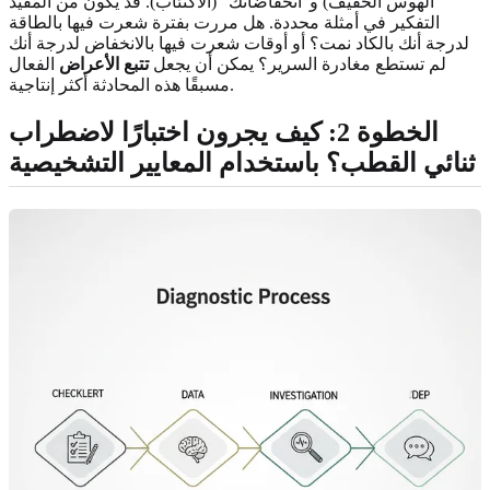
الهوس الخفيف) و"انخفاضاتك" (الاكتئاب). قد يكون من المفيد
التفكير في أمثلة محددة. هل مررت بفترة شعرت فيها بالطاقة
لدرجة أنك بالكاد نمت؟ أو أوقات شعرت فيها بالانخفاض لدرجة أنك
لم تستطع مغادرة السرير؟ يمكن أن يجعل
تتبع الأعراض
الفعال
مسبقًا هذه المحادثة أكثر إنتاجية.
الخطوة 2: كيف يجرون اختبارًا لاضطراب
ثنائي القطب؟ باستخدام المعايير التشخيصية