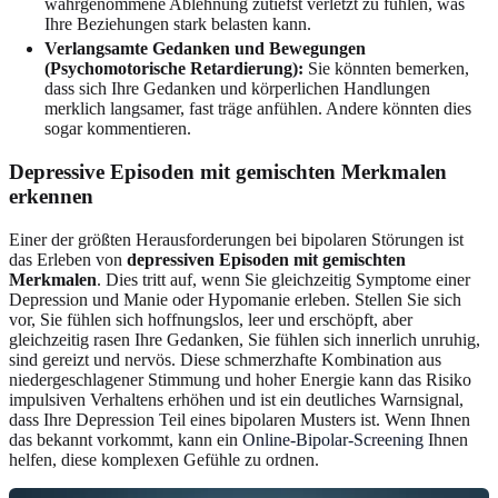
wahrgenommene Ablehnung zutiefst verletzt zu fühlen, was
Ihre Beziehungen stark belasten kann.
Verlangsamte Gedanken und Bewegungen
(Psychomotorische Retardierung):
Sie könnten bemerken,
dass sich Ihre Gedanken und körperlichen Handlungen
merklich langsamer, fast träge anfühlen. Andere könnten dies
sogar kommentieren.
Depressive Episoden mit gemischten Merkmalen
erkennen
Einer der größten Herausforderungen bei bipolaren Störungen ist
das Erleben von
depressiven Episoden mit gemischten
Merkmalen
. Dies tritt auf, wenn Sie gleichzeitig Symptome einer
Depression und Manie oder Hypomanie erleben. Stellen Sie sich
vor, Sie fühlen sich hoffnungslos, leer und erschöpft, aber
gleichzeitig rasen Ihre Gedanken, Sie fühlen sich innerlich unruhig,
sind gereizt und nervös. Diese schmerzhafte Kombination aus
niedergeschlagener Stimmung und hoher Energie kann das Risiko
impulsiven Verhaltens erhöhen und ist ein deutliches Warnsignal,
dass Ihre Depression Teil eines bipolaren Musters ist. Wenn Ihnen
das bekannt vorkommt, kann ein
Online-Bipolar-Screening
Ihnen
helfen, diese komplexen Gefühle zu ordnen.