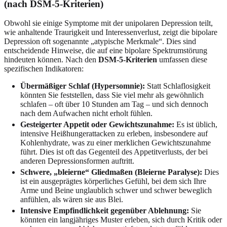
(nach DSM-5-Kriterien)
Obwohl sie einige Symptome mit der unipolaren Depression teilt,
wie anhaltende Traurigkeit und Interessenverlust, zeigt die bipolare
Depression oft sogenannte „atypische Merkmale“. Dies sind
entscheidende Hinweise, die auf eine bipolare Spektrumstörung
hindeuten können. Nach den
DSM-5-Kriterien
umfassen diese
spezifischen Indikatoren:
Übermäßiger Schlaf (Hypersomnie):
Statt Schlaflosigkeit
könnten Sie feststellen, dass Sie viel mehr als gewöhnlich
schlafen – oft über 10 Stunden am Tag – und sich dennoch
nach dem Aufwachen nicht erholt fühlen.
Gesteigerter Appetit oder Gewichtszunahme:
Es ist üblich,
intensive Heißhungerattacken zu erleben, insbesondere auf
Kohlenhydrate, was zu einer merklichen Gewichtszunahme
führt. Dies ist oft das Gegenteil des Appetitverlusts, der bei
anderen Depressionsformen auftritt.
Schwere, „bleierne“ Gliedmaßen (Bleierne Paralyse):
Dies
ist ein ausgeprägtes körperliches Gefühl, bei dem sich Ihre
Arme und Beine unglaublich schwer und schwer beweglich
anfühlen, als wären sie aus Blei.
Intensive Empfindlichkeit gegenüber Ablehnung:
Sie
könnten ein langjähriges Muster erleben, sich durch Kritik oder