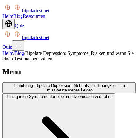
bipolartest.net
Heim
Blog
Ressourcen
Quiz
bipolartest.net
Quiz
Heim
/
Blog
/
Bipolare Depression: Symptome, Risiken und wann Sie
einen Test machen sollten
Menu
Einführung: Bipolare Depression: Mehr als nur Traurigkeit – Ein
missverstandenes Leiden
Einzigartige Symptome der bipolaren Depression verstehen