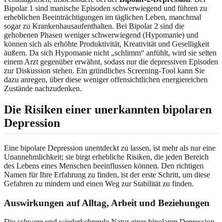
Bipolar 1 sind manische Episoden schwerwiegend und führen zu
erheblichen Beeinträchtigungen im täglichen Leben, manchmal
sogar zu Krankenhausaufenthalten. Bei Bipolar 2 sind die
gehobenen Phasen weniger schwerwiegend (Hypomanie) und
können sich als erhöhte Produktivität, Kreativität und Geselligkeit
äußern. Da sich Hypomanie nicht „schlimm“ anfühlt, wird sie selten
einem Arzt gegenüber erwähnt, sodass nur die depressiven Episoden
zur Diskussion stehen. Ein gründliches Screening-Tool kann Sie
dazu anregen, über diese weniger offensichtlichen energiereichen
Zustände nachzudenken.
Die Risiken einer unerkannten bipolaren
Depression
Eine bipolare Depression unentdeckt zu lassen, ist mehr als nur eine
Unannehmlichkeit; sie birgt erhebliche Risiken, die jeden Bereich
des Lebens eines Menschen beeinflussen können. Den richtigen
Namen für Ihre Erfahrung zu finden, ist der erste Schritt, um diese
Gefahren zu mindern und einen Weg zur Stabilität zu finden.
Auswirkungen auf Alltag, Arbeit und Beziehungen
Die schwere und wiederkehrende Natur einer bipolaren Depression