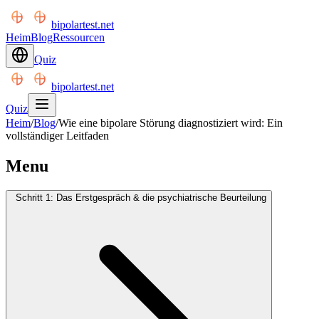
bipolartest.net
Heim
Blog
Ressourcen
Quiz
bipolartest.net
Quiz
Heim
/
Blog
/
Wie eine bipolare Störung diagnostiziert wird: Ein
vollständiger Leitfaden
Menu
Schritt 1: Das Erstgespräch & die psychiatrische Beurteilung