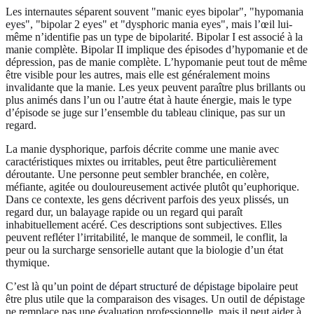
Les internautes séparent souvent "manic eyes bipolar", "hypomania
eyes", "bipolar 2 eyes" et "dysphoric mania eyes", mais l’œil lui-
même n’identifie pas un type de bipolarité. Bipolar I est associé à la
manie complète. Bipolar II implique des épisodes d’hypomanie et de
dépression, pas de manie complète. L’hypomanie peut tout de même
être visible pour les autres, mais elle est généralement moins
invalidante que la manie. Les yeux peuvent paraître plus brillants ou
plus animés dans l’un ou l’autre état à haute énergie, mais le type
d’épisode se juge sur l’ensemble du tableau clinique, pas sur un
regard.
La manie dysphorique, parfois décrite comme une manie avec
caractéristiques mixtes ou irritables, peut être particulièrement
déroutante. Une personne peut sembler branchée, en colère,
méfiante, agitée ou douloureusement activée plutôt qu’euphorique.
Dans ce contexte, les gens décrivent parfois des yeux plissés, un
regard dur, un balayage rapide ou un regard qui paraît
inhabituellement acéré. Ces descriptions sont subjectives. Elles
peuvent refléter l’irritabilité, le manque de sommeil, le conflit, la
peur ou la surcharge sensorielle autant que la biologie d’un état
thymique.
C’est là qu’un
point de départ structuré de dépistage bipolaire
peut
être plus utile que la comparaison des visages. Un outil de dépistage
ne remplace pas une évaluation professionnelle, mais il peut aider à