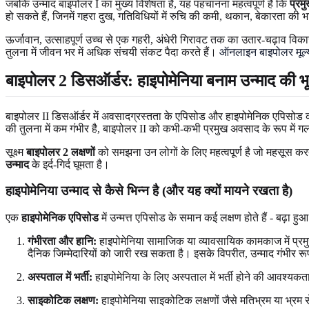
जबकि उन्माद बाइपोलर I का मुख्य विशेषता है, यह पहचानना महत्वपूर्ण है कि
प्रम
हो सकते हैं, जिनमें गहरा दुख, गतिविधियों में रुचि की कमी, थकान, बेकारता की भ
ऊर्जावान, उत्साहपूर्ण उच्च से एक गहरी, अंधेरी गिरावट तक का उतार-चढ़ाव विक
तुलना में जीवन भर में अधिक संचयी संकट पैदा करते हैं।
ऑनलाइन बाइपोलर मूल्
बाइपोलर 2 डिसऑर्डर: हाइपोमेनिया बनाम उन्माद की भ
बाइपोलर II डिसऑर्डर में अवसादग्रस्तता के एपिसोड और हाइपोमेनिक एपिसोड का पैटर
की तुलना में कम गंभीर है, बाइपोलर II को कभी-कभी प्रमुख अवसाद के रूप में
सूक्ष्म
बाइपोलर 2 लक्षणों
को समझना उन लोगों के लिए महत्वपूर्ण है जो महसूस करत
उन्माद
के इर्द-गिर्द घूमता है।
हाइपोमेनिया उन्माद से कैसे भिन्न है (और यह क्यों मायने रखता है)
एक
हाइपोमेनिक एपिसोड
में उन्मत्त एपिसोड के समान कई लक्षण होते हैं - बढ़ा
गंभीरता और हानि:
हाइपोमेनिया सामाजिक या व्यावसायिक कामकाज में प्रमुख
दैनिक जिम्मेदारियों को जारी रख सकता है। इसके विपरीत, उन्माद गंभीर रूप
अस्पताल में भर्ती:
हाइपोमेनिया के लिए अस्पताल में भर्ती होने की आवश्यकता
साइकोटिक लक्षण:
हाइपोमेनिया साइकोटिक लक्षणों जैसे मतिभ्रम या भ्रम से