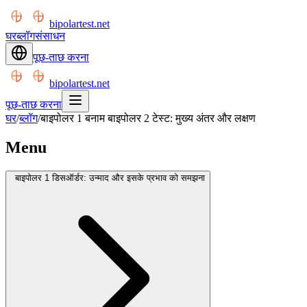
bipolartest.net
घर
ब्लॉग
संसाधन
पूछ-ताछ करना
bipolartest.net
पूछ-ताछ करना
घर
/
ब्लॉग
/
बाइपोलर 1 बनाम बाइपोलर 2 टेस्ट: मुख्य अंतर और लक्षण
Menu
बाइपोलर 1 डिसऑर्डर: उन्माद और इसके प्रभाव को समझना