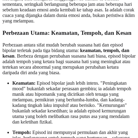
sementara, seringkali berlangsung beberapa jam atau beberapa hari
sebelum keadaan emosi anda kembali ke tahap asas. Ia adalah corak
cuaca yang dijangka dalam dunia emosi anda, bukan peristiwa iklim
yang melampau.
Perbezaan Utama: Keamatan, Tempoh, dan Kesan
Perbezaan antara sifat mudah berubah suasana hati dan episod
bipolar terletak pada tiga bidang utama:
keamatan, tempoh, dan
kesan
. Berbeza dengan perubahan suasana hati biasa, episod bipolar
adalah tempoh yang ketara bagi suasana hati yang meningkat atau
tertekan secara abnormal yang merupakan perubahan ketara
daripada diri anda yang biasa.
Keamatan:
Episod bipolar jauh lebih intens. "Peningkatan
mood" bukanlah sekadar perasaan gembira; ia adalah tempoh
manik atau hipomanik yang dicirikan oleh tenaga yang
melampau, pemikiran yang berlumba-lumba, dan kadang-
kadang tingkah laku impulsif atau berisiko. "Kemurungan"
bukanlah sekadar kesedihan; ia adalah episod kemurungan
utama yang boleh melibatkan rasa putus asa yang mendalam
dan keletihan fizikal.
Tempoh:
Episod ini mempunyai permulaan dan akhir yang
jelas, berlangsung untuk tempoh yang berterusan—sekurang-