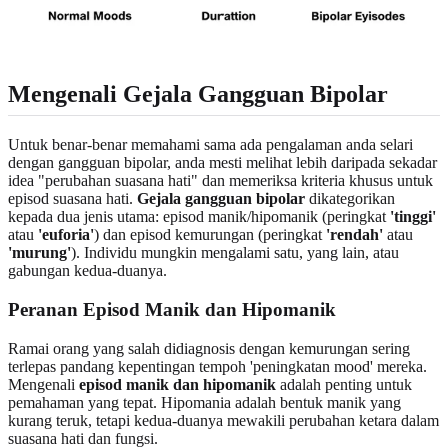
Mengenali Gejala Gangguan Bipolar
Untuk benar-benar memahami sama ada pengalaman anda selari
dengan gangguan bipolar, anda mesti melihat lebih daripada sekadar
idea "perubahan suasana hati" dan memeriksa kriteria khusus untuk
episod suasana hati.
Gejala gangguan bipolar
dikategorikan
kepada dua jenis utama: episod manik/hipomanik (peringkat
'tinggi'
atau
'euforia'
) dan episod kemurungan (peringkat
'rendah'
atau
'murung'
). Individu mungkin mengalami satu, yang lain, atau
gabungan kedua-duanya.
Peranan Episod Manik dan Hipomanik
Ramai orang yang salah didiagnosis dengan kemurungan sering
terlepas pandang kepentingan tempoh 'peningkatan mood' mereka.
Mengenali
episod manik dan hipomanik
adalah penting untuk
pemahaman yang tepat. Hipomania adalah bentuk manik yang
kurang teruk, tetapi kedua-duanya mewakili perubahan ketara dalam
suasana hati dan fungsi.