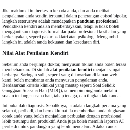
Jika maklumat ini berkesan kepada anda, dan anda melihat
pengalaman anda sendiri terpantul dalam penerangan episod bipolar,
langkah seterusnya adalah mendapatkan
panduan profesional
.
Pendidikan kendiri adalah memberdayakan, tetapi ia tidak boleh
menggantikan diagnosis formal daripada profesional kesihatan yang
berkelayakan, seperti pakar psikiatri atau psikologi. Mengambil
langkah ini adalah tanda kekuatan dan kesedaran diri.
Nilai Alat Penilaian Kendiri
Sebelum anda berjumpa doktor, menyusun fikiran anda boleh terasa
membebankan. Di sinilah
alat penilaian kendiri
menjadi sangat
berharga. Saringan sulit, seperti yang ditawarkan di laman web
kami, boleh membantu anda menyusun pengalaman anda.
Berdasarkan kriteria klinikal yang mantap seperti Soal Selidik
Gangguan Suasana Hati (MDQ), ia membimbing anda melalui
soalan tentang suasana hati, tahap tenaga, dan tingkah laku anda.
Ini bukanlah diagnosis. Sebaliknya, ia adalah langkah pertama yang
selamat, peribadi, dan bermaklumat. Ia memberikan anda ringkasan
corak anda yang boleh menjadikan perbualan dengan profesional
lebih tertumpu dan produktif. Anda juga boleh memilih laporan AI
peribadi untuk pandangan yang lebih mendalam. Adakah anda