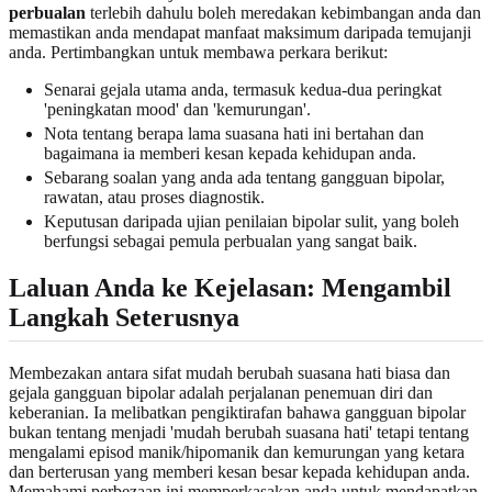
perbualan
terlebih dahulu boleh meredakan kebimbangan anda dan
memastikan anda mendapat manfaat maksimum daripada temujanji
anda. Pertimbangkan untuk membawa perkara berikut:
Senarai gejala utama anda, termasuk kedua-dua peringkat
'peningkatan mood' dan 'kemurungan'.
Nota tentang berapa lama suasana hati ini bertahan dan
bagaimana ia memberi kesan kepada kehidupan anda.
Sebarang soalan yang anda ada tentang gangguan bipolar,
rawatan, atau proses diagnostik.
Keputusan daripada ujian penilaian bipolar sulit, yang boleh
berfungsi sebagai pemula perbualan yang sangat baik.
Laluan Anda ke Kejelasan: Mengambil
Langkah Seterusnya
Membezakan antara sifat mudah berubah suasana hati biasa dan
gejala gangguan bipolar adalah perjalanan penemuan diri dan
keberanian. Ia melibatkan pengiktirafan bahawa gangguan bipolar
bukan tentang menjadi 'mudah berubah suasana hati' tetapi tentang
mengalami episod manik/hipomanik dan kemurungan yang ketara
dan berterusan yang memberi kesan besar kepada kehidupan anda.
Memahami perbezaan ini memperkasakan anda untuk mendapatkan