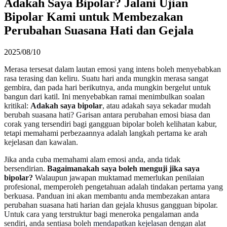
Adakah Saya Bipolar? Jalani Ujian
Bipolar Kami untuk Membezakan
Perubahan Suasana Hati dan Gejala
2025/08/10
Merasa tersesat dalam lautan emosi yang intens boleh menyebabkan
rasa terasing dan keliru. Suatu hari anda mungkin merasa sangat
gembira, dan pada hari berikutnya, anda mungkin bergelut untuk
bangun dari katil. Ini menyebabkan ramai menimbulkan soalan
kritikal:
Adakah saya bipolar
, atau adakah saya sekadar mudah
berubah suasana hati? Garisan antara perubahan emosi biasa dan
corak yang tersendiri bagi gangguan bipolar boleh kelihatan kabur,
tetapi memahami perbezaannya adalah langkah pertama ke arah
kejelasan dan kawalan.
Jika anda cuba memahami alam emosi anda, anda tidak
bersendirian.
Bagaimanakah saya boleh menguji jika saya
bipolar?
Walaupun jawapan muktamad memerlukan penilaian
profesional, memperoleh pengetahuan adalah tindakan pertama yang
berkuasa. Panduan ini akan membantu anda membezakan antara
perubahan suasana hati harian dan gejala khusus gangguan bipolar.
Untuk cara yang terstruktur bagi meneroka pengalaman anda
sendiri, anda sentiasa boleh
mendapatkan kejelasan
dengan alat