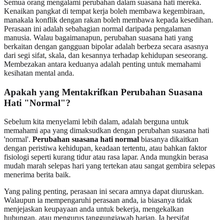
Semua orang mengalami perubahan dalam suasana hati mereka.
Kenaikan pangkat di tempat kerja boleh membawa kegembiraan,
manakala konflik dengan rakan boleh membawa kepada kesedihan.
Perasaan ini adalah sebahagian normal daripada pengalaman
manusia. Walau bagaimanapun, perubahan suasana hati yang
berkaitan dengan gangguan bipolar adalah berbeza secara asasnya
dari segi sifat, skala, dan kesannya terhadap kehidupan seseorang.
Membezakan antara keduanya adalah penting untuk memahami
kesihatan mental anda.
Apakah yang Mentakrifkan Perubahan Suasana
Hati "Normal"?
Sebelum kita menyelami lebih dalam, adalah berguna untuk
memahami apa yang dimaksudkan dengan perubahan suasana hati
'normal'.
Perubahan suasana hati normal
biasanya dikaitkan
dengan peristiwa kehidupan, keadaan tertentu, atau bahkan faktor
fisiologi seperti kurang tidur atau rasa lapar. Anda mungkin berasa
mudah marah selepas hari yang tertekan atau sangat gembira selepas
menerima berita baik.
Yang paling penting, perasaan ini secara amnya dapat diuruskan.
Walaupun ia mempengaruhi perasaan anda, ia biasanya tidak
menjejaskan keupayaan anda untuk bekerja, mengekalkan
hubungan, atau mengurus tanggungjawab harian. Ia bersifat