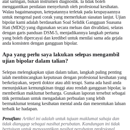
alat saringan, bukan instrumen diagnostik. Ia tidak boleh
menggantikan penilaian menyeluruh oleh profesional kesihatan.
Walau bagaimanapun, ketepatannya terletak pada keupayaannya
untuk mengenal pasti corak yang memerlukan siasatan lanjut. Ujian
bipolar kami adalah berdasarkan Soal Selidik Gangguan Suasana
Hati (MDQ) yang digunakan secara meluas dan divalidasi, selaras
dengan garis panduan DSM-5, menjadikannya langkah pertama
yang boleh dipercayai dan kredibel untuk menilai sama ada gejala
anda konsisten dengan gangguan bipolar.
Apa yang perlu saya lakukan selepas mengambil
ujian bipolar dalam talian?
Selepas melengkapkan ujian dalam talian, langkah paling penting
ialah membincangkan keputusan dengan profesional kesihatan yang
berkelayakan, seperti doktor atau ahli terapi. Sama ada hasil anda
menunjukkan kemungkinan tinggi atau rendah gangguan bipolar, ia
memberikan maklumat berharga. Gunakan laporan tersebut sebagai
titik permulaan untuk mengadakan perbualan yang lebih
bermaklumat tentang kesihatan mental anda dan menentukan laluan
terbaik ke hadapan.
Penafian:
Artikel ini adalah untuk tujuan maklumat sahaja dan
tidak dianggap sebagai nasihat perubatan. Kandungan ini tidak
bertujuan untuk menggantikan nasihat perubatan profesional,