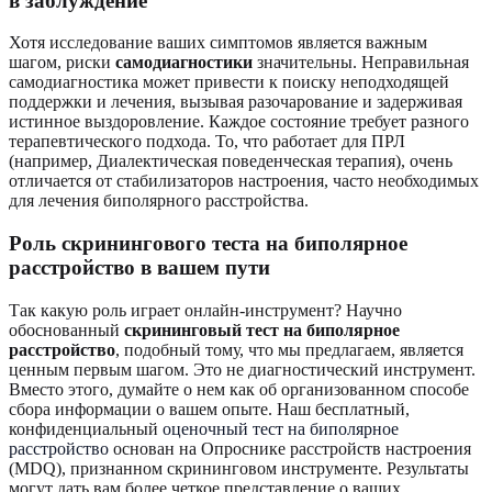
в заблуждение
Хотя исследование ваших симптомов является важным
шагом, риски
самодиагностики
значительны. Неправильная
самодиагностика может привести к поиску неподходящей
поддержки и лечения, вызывая разочарование и задерживая
истинное выздоровление. Каждое состояние требует разного
терапевтического подхода. То, что работает для ПРЛ
(например, Диалектическая поведенческая терапия), очень
отличается от стабилизаторов настроения, часто необходимых
для лечения биполярного расстройства.
Роль скринингового теста на биполярное
расстройство в вашем пути
Так какую роль играет онлайн-инструмент? Научно
обоснованный
скрининговый тест на биполярное
расстройство
, подобный тому, что мы предлагаем, является
ценным первым шагом. Это не диагностический инструмент.
Вместо этого, думайте о нем как об организованном способе
сбора информации о вашем опыте. Наш бесплатный,
конфиденциальный
оценочный тест на биполярное
расстройство
основан на Опроснике расстройств настроения
(MDQ), признанном скрининговом инструменте. Результаты
могут дать вам более четкое представление о ваших