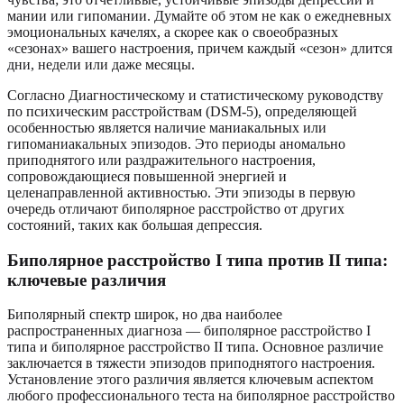
мании или гипомании. Думайте об этом не как о ежедневных
эмоциональных качелях, а скорее как о своеобразных
«сезонах» вашего настроения, причем каждый «сезон» длится
дни, недели или даже месяцы.
Согласно Диагностическому и статистическому руководству
по психическим расстройствам (DSM-5), определяющей
особенностью является наличие маниакальных или
гипоманиакальных эпизодов. Это периоды аномально
приподнятого или раздражительного настроения,
сопровождающиеся повышенной энергией и
целенаправленной активностью. Эти эпизоды в первую
очередь отличают биполярное расстройство от других
состояний, таких как большая депрессия.
Биполярное расстройство I типа против II типа:
ключевые различия
Биполярный спектр широк, но два наиболее
распространенных диагноза — биполярное расстройство I
типа и биполярное расстройство II типа. Основное различие
заключается в тяжести эпизодов приподнятого настроения.
Установление этого различия является ключевым аспектом
любого профессионального теста на биполярное расстройство