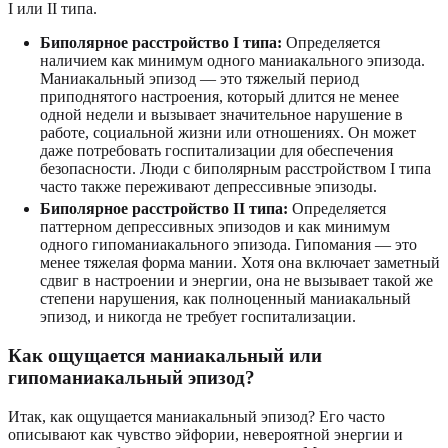
I или II типа.
Биполярное расстройство I типа:
Определяется
наличием как минимум одного маниакального эпизода.
Маниакальный эпизод — это тяжелый период
приподнятого настроения, который длится не менее
одной недели и вызывает значительное нарушение в
работе, социальной жизни или отношениях. Он может
даже потребовать госпитализации для обеспечения
безопасности. Люди с биполярным расстройством I типа
часто также переживают депрессивные эпизоды.
Биполярное расстройство II типа:
Определяется
паттерном депрессивных эпизодов и как минимум
одного гипоманиакального эпизода. Гипомания — это
менее тяжелая форма мании. Хотя она включает заметный
сдвиг в настроении и энергии, она не вызывает такой же
степени нарушения, как полноценный маниакальный
эпизод, и никогда не требует госпитализации.
Как ощущается маниакальный или
гипоманиакальный эпизод?
Итак, как ощущается маниакальный эпизод? Его часто
описывают как чувство эйфории, невероятной энергии и