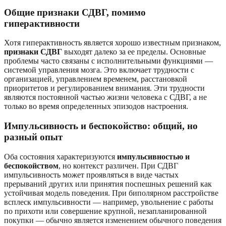
Общие признаки СДВГ, помимо
гиперактивности
Хотя гиперактивность является хорошо известным признаком,
признаки СДВГ
выходят далеко за ее пределы. Основные
проблемы часто связаны с исполнительными функциями —
системой управления мозга. Это включает трудности с
организацией, управлением временем, расстановкой
приоритетов и регулированием внимания. Эти трудности
являются постоянной частью жизни человека с СДВГ, а не
только во время определенных эпизодов настроения.
Импульсивность и беспокойство: общий, но
разный опыт
Оба состояния характеризуются
импульсивностью и
беспокойством
, но контекст различен. При СДВГ
импульсивность может проявляться в виде частых
прерываний других или принятия поспешных решений как
устойчивая модель поведения. При биполярном расстройстве
всплеск импульсивности — например, увольнение с работы
по прихоти или совершение крупной, незапланированной
покупки — обычно является изменением обычного поведения