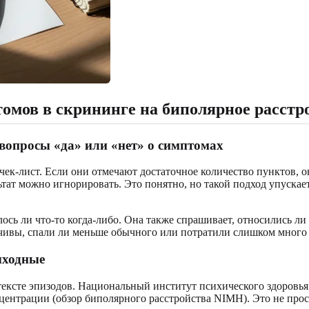
омов в скрининге на биполярное расстр
вопросы «да» или «нет» о симптомах
-лист. Если они отмечают достаточное количество пунктов, они
тат можно игнорировать. Это понятно, но такой подход упускает
лось ли что-то когда-либо. Она также спрашивает, относились л
орчивы, спали ли меньше обычного или потратили слишком много 
ыходные
ксте эпизодов. Национальный институт психического здоровья (
нцентрации (обзор биполярного расстройства NIMH). Это не про