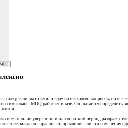
е MDQ
плексно
 с толку, если вы ответили «да» на несколько вопросов, но все 
тво симптомов. MDQ работает иначе. Он пытается определить, я
ы жизни.
охим сном, прилив уверенности или короткий период раздражите
полезнее, когда он спрашивает, проявились ли эти изменения о