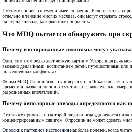
широких изменений в функционировании.
Поэтому вопрос о времени имеет значение. Если несколько пр
отдельно в течение многих месяцев, они могут отражать стрес
паттерна эпизода, который ищет опросник.
Что MDQ пытается обнаружить при скр
Почему изолированные симптомы могут указыва
Один симптом редко дает четкую картину. Ускоренная речь мо
вызвано дедлайнами, воспитанием детей, путешествиями или п
повседневных конфликтах.
Форма MDQ Иллинойского университета в Чикаго делает эту ло
времени и вызвали ли они отсутствие, незначительные, умере
разрозненных впечатлений.
Почему биполярные эпизоды определяются как пе
Это также причина, по которой люди иногда удивляются низком
концентрированным сдвигом. Опросник не может сделать мног
Опросник паттернов настроения
наиболее полезен, когда чита