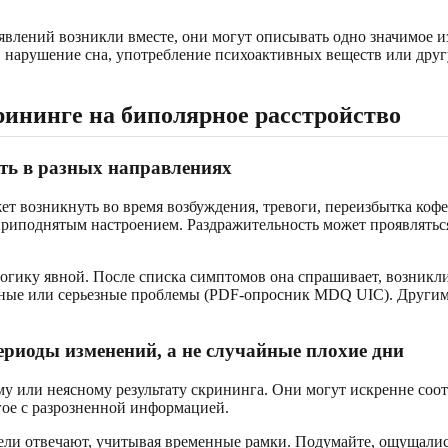
оявлений возникли вместе, они могут описывать одно значимое и
с, нарушение сна, употребление психоактивных веществ или дру
ининге на биполярное расстройство
ть в разных направлениях
жет возникнуть во время возбуждения, тревоги, переизбытка ко
риподнятым настроением. Раздражительность может проявляться
гику явной. После списка симптомов она спрашивает, возникли
нные или серьезные проблемы (PDF-опросник MDQ UIC). Другими
риоды изменений, а не случайные плохие дни
у или неясному результату скрининга. Они могут искренне соот
ое с разрозненной информацией.
тели отвечают, учитывая временные рамки. Подумайте, ощущалис