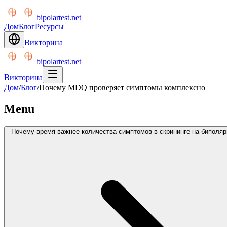
bipolartest.net
Дом
Блог
Ресурсы
Викторина
bipolartest.net
Викторина
Дом
/
Блог
/
Почему MDQ проверяет симптомы комплексно
Menu
Почему время важнее количества симптомов в скрининге на биполяр