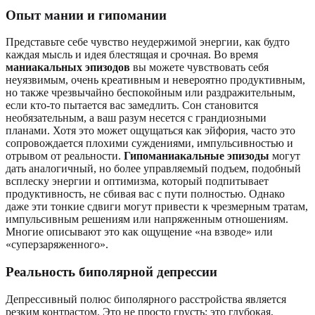
Опыт мании и гипомании
Представьте себе чувство неудержимой энергии, как будто
каждая мысль и идея блестящая и срочная. Во время
маниакальных эпизодов
вы можете чувствовать себя
неуязвимым, очень креативным и невероятно продуктивным,
но также чрезвычайно беспокойным или раздражительным,
если кто-то пытается вас замедлить. Сон становится
необязательным, а ваш разум несется с грандиозными
планами. Хотя это может ощущаться как эйфория, часто это
сопровождается плохими суждениями, импульсивностью и
отрывом от реальности.
Гипоманиакальные эпизоды
могут
дать аналогичный, но более управляемый подъем, подобный
всплеску энергии и оптимизма, который подпитывает
продуктивность, не сбивая вас с пути полностью. Однако
даже эти тонкие сдвиги могут привести к чрезмерным тратам,
импульсивным решениям или напряженным отношениям.
Многие описывают это как ощущение «на взводе» или
«суперзаряженного».
Реальность биполярной депрессии
Депрессивный полюс биполярного расстройства является
резким контрастом. Это не просто грусть; это глубокая,