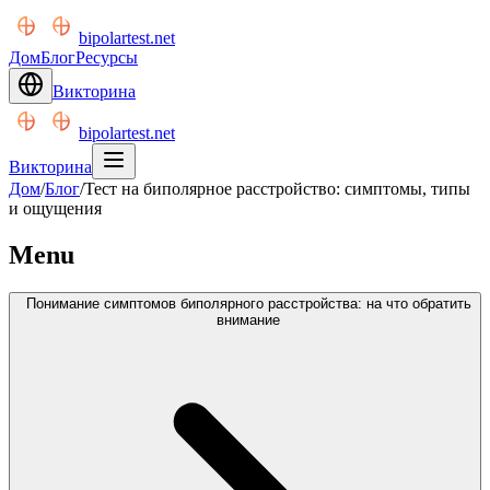
bipolartest.net
Дом
Блог
Ресурсы
Викторина
bipolartest.net
Викторина
Дом
/
Блог
/
Тест на биполярное расстройство: симптомы, типы
и ощущения
Menu
Понимание симптомов биполярного расстройства: на что обратить
внимание