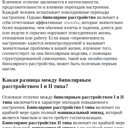
Ключевое отличие заключается в интенсивности,
продолжительности и влиянии перепадов настроения.
Каждый человек испытывает повседневные перепады
настроения. Однако
биполярное расстройство
включает в
себя отчетливые аффективные
эпизоды
, которые значительно
более выражены, чем обычные взлеты и падения, длятся дни
или недели и серьезно нарушают повседневную жизнь,
отношения или работу. Если ваша «переменчивость
настроения» кажется неконтролируемой и вызывает
значительные проблемы в вашей жизни, изучение того,
соответствует ли она биполярным моделям, с помощью
структурированной самооценки, такой как
онлайн-оценка
биполярного расстройства
, может быть полезным первым
шагом.
Какая разница между биполярным
расстройством I и II типа?
Основное отличие между
биполярным расстройством I и II
типа
заключается в характере эпизодов повышенного
настроения.
Биполярное расстройство I типа
включает по
крайней мере один полный
маниакальный эпизод
, который
является тяжелым и часто требует госпитализации.
Биполярное расстройство II типа
включает по крайней мере
один большой
депрессивный эпизод
и по крайней мере один