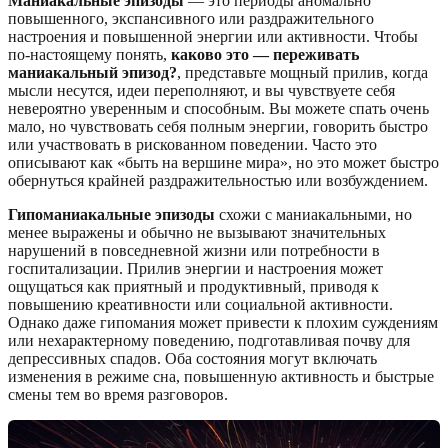
Маниакальные эпизоды
— это периоды аномально
повышенного, экспансивного или раздражительного
настроения и повышенной энергии или активности. Чтобы
по-настоящему понять,
каково это — переживать
маниакальный эпизод?
, представьте мощный прилив, когда
мысли несутся, идеи переполняют, и вы чувствуете себя
невероятно уверенным и способным. Вы можете спать очень
мало, но чувствовать себя полным энергии, говорить быстро
или участвовать в рискованном поведении. Часто это
описывают как «быть на вершине мира», но это может быстро
обернуться крайней раздражительностью или возбуждением.
Гипоманиакальные эпизоды
схожи с маниакальными, но
менее выражены и обычно не вызывают значительных
нарушений в повседневной жизни или потребности в
госпитализации. Прилив энергии и настроения может
ощущаться как приятный и продуктивный, приводя к
повышению креативности или социальной активности.
Однако даже гипомания может привести к плохим суждениям
или нехарактерному поведению, подготавливая почву для
депрессивных спадов. Оба состояния могут включать
изменения в режиме сна, повышенную активность и быстрые
смены тем во время разговоров.