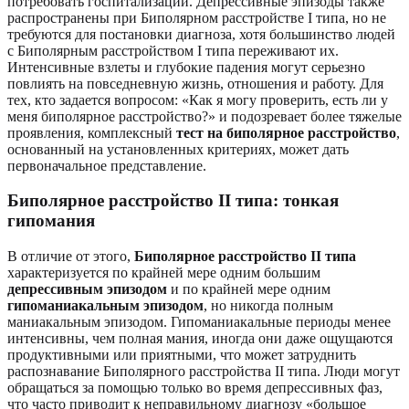
потребовать госпитализации. Депрессивные эпизоды также
распространены при Биполярном расстройстве I типа, но не
требуются для постановки диагноза, хотя большинство людей
с Биполярным расстройством I типа переживают их.
Интенсивные взлеты и глубокие падения могут серьезно
повлиять на повседневную жизнь, отношения и работу. Для
тех, кто задается вопросом: «Как я могу проверить, есть ли у
меня биполярное расстройство?» и подозревает более тяжелые
проявления, комплексный
тест на биполярное расстройство
,
основанный на установленных критериях, может дать
первоначальное представление.
Биполярное расстройство II типа: тонкая
гипомания
В отличие от этого,
Биполярное расстройство II типа
характеризуется по крайней мере одним большим
депрессивным эпизодом
и по крайней мере одним
гипоманиакальным эпизодом
, но никогда полным
маниакальным эпизодом. Гипоманиакальные периоды менее
интенсивны, чем полная мания, иногда они даже ощущаются
продуктивными или приятными, что может затруднить
распознавание Биполярного расстройства II типа. Люди могут
обращаться за помощью только во время депрессивных фаз,
что часто приводит к неправильному диагнозу «большое